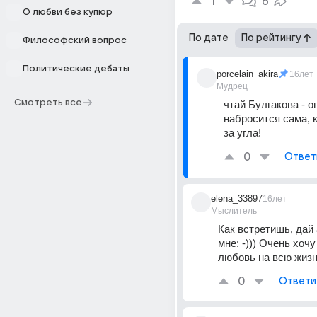
1
6
О любви без купюр
По дате
По рейтингу
Философский вопрос
Политические дебаты
porcelain_akira
16лет
Мудрец
Смотреть все
чтай Булгакова - он
набросится сама, к
за угла!
0
Ответ
elena_33897
16лет
Мыслитель
Как встретишь, дай 
мне: -))) Очень хочу
любовь на всю жизн
0
Ответи