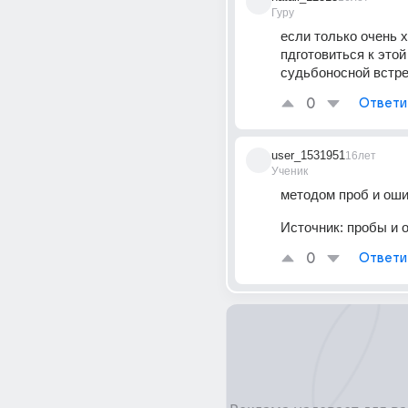
Гуру
если только очень х
пдготовиться к этой 
судьбоносной встре
0
Ответи
user_1531951
16лет
Ученик
методом проб и ош
Источник:
пробы и 
0
Ответи