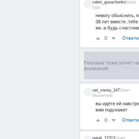
valeri_gusachenko
16лет
Гуру
немогу обьяснить, я
38 лет вместе .тебе
же .и будь счастлив
0
Ответи
net_menia_147
16лет
Мыслитель
вы идёте ей навстре
вам подскажет
0
Ответи
natali_12313
16лет