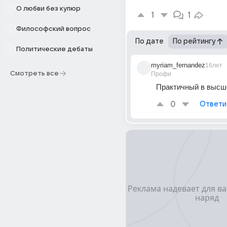
О любви без купюр
1
1
Философский вопрос
По дате
По рейтингу
Политические дебаты
myriam_fernandez
16лет
Смотреть все
Профи
Практичный в высш
0
Ответи