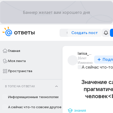
Создать пост
Главная
larisa_snizhko
16лет
Подп
Моя лента
Изменено
А сейчас что-т
Пространства
Значение с
В ТОПЕ НА ОТВЕТАХ
прагматич
человек<
Информационные технологии
А сейчас что-то совсем другое
знания