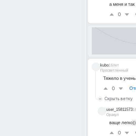
а меня и так
0
kubo
16лет
Просветленный
Тяжело в ученьи,
0
От
Скрыть ветку
user_15811573
1
Оракул
ваще легко))
0