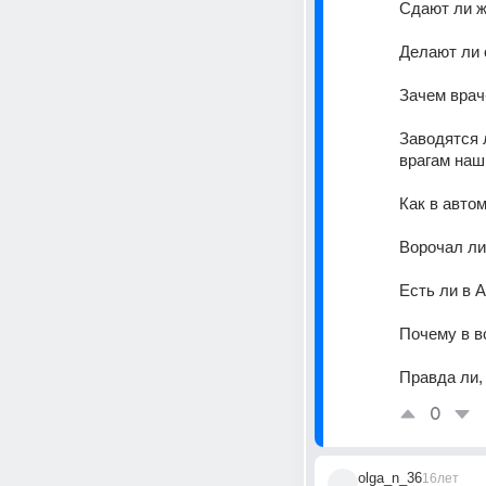
Сдают ли ж
Делают ли 
Зачем врач
Заводятся 
врагам наш
Как в авто
Ворочал ли
Есть ли в 
Почему в в
Правда ли,
0
olga_n_36
16лет