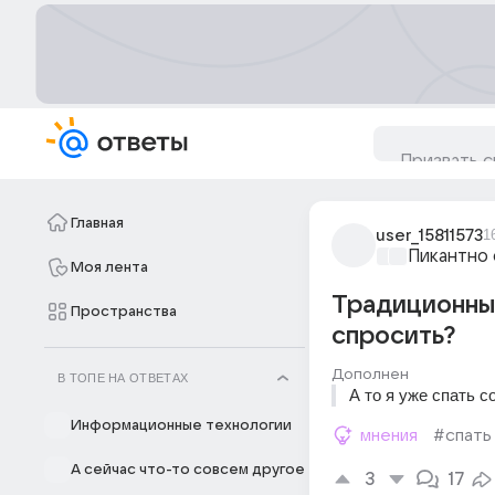
Главная
user_15811573
1
Пикантно 
Моя лента
Традиционный
Пространства
спросить?
Дополнен
В ТОПЕ НА ОТВЕТАХ
А то я уже спать с
Информационные технологии
мнения
#спать
А сейчас что-то совсем другое
3
17