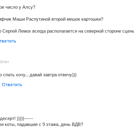
ое число у Алсу? 
лифчик Маши Распутиной второй мешок картошки? 
о Сергей Лемох всегда располагается на северной стороне сцен
тветить
16лет
 спать хочу... давай завтра отвечу)))
Ответить
десерт! )))))------
и коты, падавшие с 9 этажа, день ВДВ? 