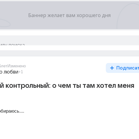
6лет
Изменено
Подписа
о любви
+1
 контрольный: о чем ты там хотел меня
обираюсь....