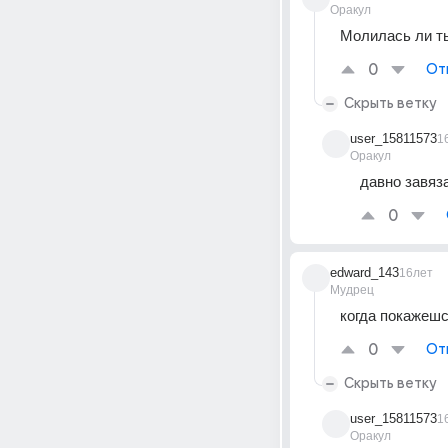
Оракул
Молилась ли ты
0
От
Скрыть ветку
user_15811573
1
Оракул
давно завяз
0
edward_143
16лет
Мудрец
когда покажешся
0
От
Скрыть ветку
user_15811573
1
Оракул