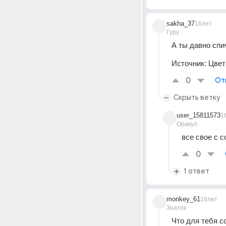
sakha_37
16лет
Гуру
А ты давно спи
Источник:
Цвет
0
От
Скрыть ветку
user_15811573
1
Оракул
все свое с 
0
1 ответ
monkey_61
16лет
Знаток
Что для тебя с