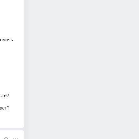
омочь 
сте? 
жает?