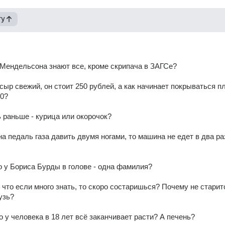
гу
Мендельсона знают все, кроме скрипача в ЗАГСе? 
 сыр свежий, он стоит 250 рублей, а как начинает покрываться пл
0? 
 раньше - курица или окорочок? 
на педаль газа давить двумя ногами, то машина не едет в два раз
о у Бориса Бурды в голове - одна фамилия? 
 что если много знать, то скоро состаришься? Почему не старитс
узь? 
о у человека в 18 лет всё заканчивает расти? А печень? 