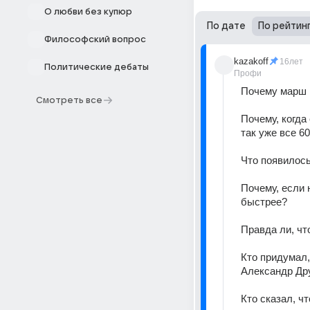
О любви без купюр
По дате
По рейтин
Философский вопрос
kazakoff
16лет
Политические дебаты
Профи
Почему марш 
Смотреть все
Почему, когда
так уже все 60
Что появилось
Почему, если 
быстрее? 
Правда ли, чт
Кто придумал,
Александр Др
Кто сказал, чт