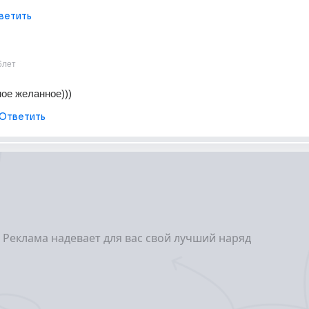
ветить
6лет
мое желанное)))
Ответить