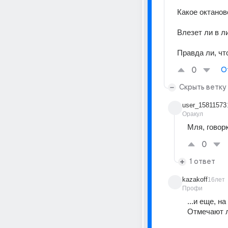
Какое октанов
Влезет ли в 
Правда ли, чт
0
О
Скрыть ветку
user_15811573
Оракул
Мля, говорю
0
1 ответ
kazakoff
16лет
Профи
...и еще, на 
Отмечают л