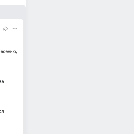
есенью, 
а 
я 