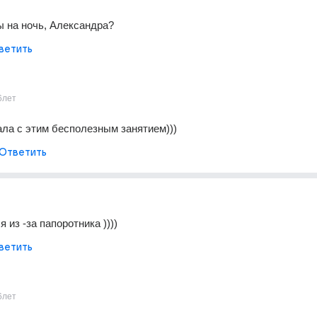
 на ночь, Александра?
ветить
6лет
ала с этим бесполезным занятием)))
Ответить
 из -за папоротника ))))
ветить
6лет