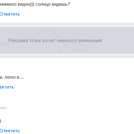
 немного видно))) солнце видишь?
Ответить
 легко в....
ветить
6лет
)
Ответить