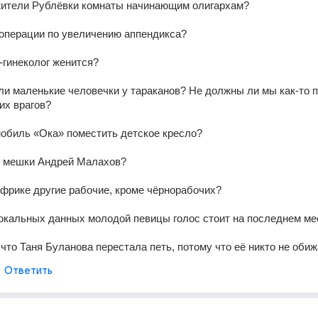
ители Рублёвки комнаты начинающим олигархам? 
операции по увеличению аппендикса? 
-гинеколог женится? 
ли маленькие человечки у тараканов? Не должны ли мы как-то п
их врагов? 
мобиль «Ока» поместить детское кресло? 
 мешки Андрей Малахов? 
Африке другие рабочие, кроме чёрнорабочих? 
окальных данных молодой певицы голос стоит на последнем ме
 что Таня Буланова перестала петь, потому что её никто не оби
Ответить