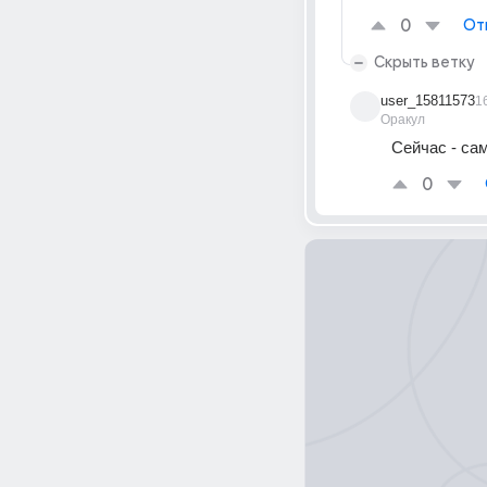
0
От
Скрыть ветку
user_15811573
1
Оракул
Сейчас - са
0