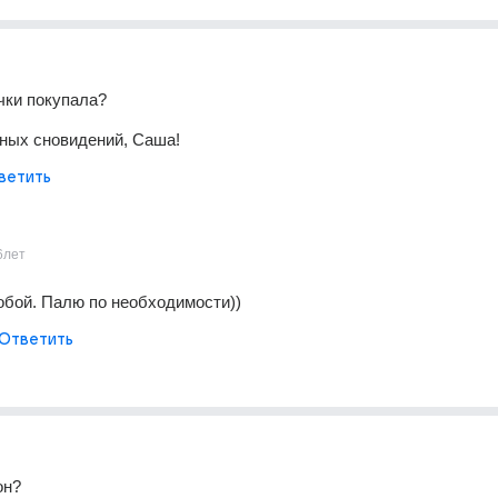
чки покупала?
ных сновидений, Саша!
ветить
6лет
собой. Палю по необходимости))
Ответить
он?