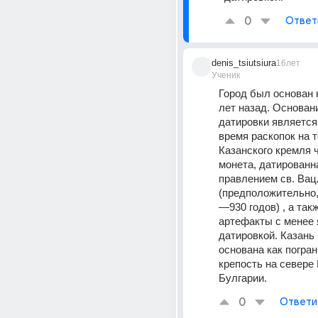
0
Ответ
denis_tsiutsiura
16лет
Ученик
Город был основан н
лет назад. Основани
датировки является
время раскопок на т
Казанского кремля 
монета, датированна
правлением св. Вац
(предположительно,
—930 годов) , а такж
артефакты с менее 
датировкой. Казань 
основана как погран
крепость на севере 
Булгарии.
0
Ответи