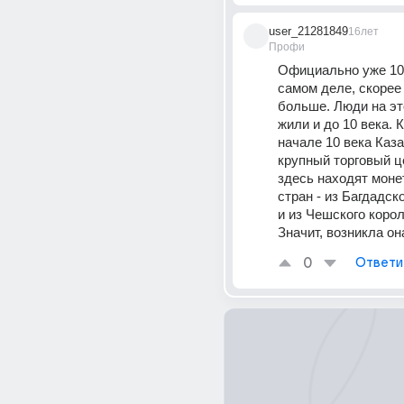
user_21281849
16лет
Профи
Официально уже 100
самом деле, скорее 
больше. Люди на эт
жили и до 10 века. К
начале 10 века Казан
крупный торговый це
здесь находят моне
стран - из Багдадск
и из Чешского корол
Значит, возникла о
0
Ответи