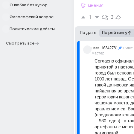
О любви без купюр
мнения
1
3
Философский вопрос
Политические дебаты
По дате
По рейтингу
Смотреть все
user_16342781
16лет
Мастер
Согласно официаль
принятой в настоящ
город был основан 
1000 лет назад. О
такой датировки яв
найденная во время
территории казанск
чешская монета, д
правлением св. Ва
(предположительно
—930 годов) , а так
артефакты с менее
датировкой.