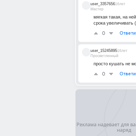
user_3357656
16лет
Мастер
мягкая такая, на ней
срока увеличивать (
0
Ответи
user_15245895
16лет
Просветленный
просто кушать не м
0
Ответи