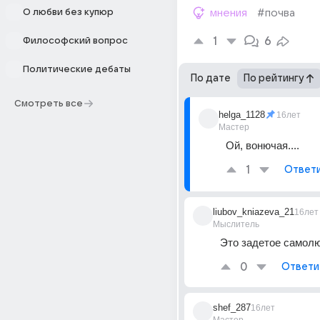
О любви без купюр
мнения
#почва
1
6
Философский вопрос
Политические дебаты
По дате
По рейтингу
Смотреть все
helga_1128
16лет
Мастер
Ой, вонючая....
1
Ответ
liubov_kniazeva_21
16лет
Мыслитель
Это задетое самол
0
Ответи
shef_287
16лет