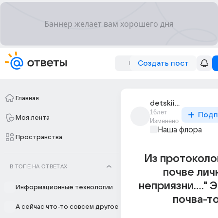
Создать пост
Главная
detskii_lepet
16лет
Подп
Моя лента
Изменено
Наша флора
Пространства
Из протоколов 
В ТОПЕ НА ОТВЕТАХ
почве лич
неприязни...." 
Информационные технологии
почва-т
А сейчас что-то совсем другое