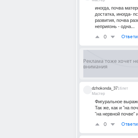
Мастер
иногда, почва матер
достатка, иногда- пс
развития, почва разн
неприязнь - одна...
0
Ответи
dzhokonda_37
16лет
Мастер
Фигуральное выражен
Так же, как и "на поч
"на нервной почве" и 
0
Ответи