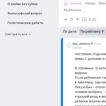
мнения
#кипр
#мо
О любви без купюр
#ребенок
Философский вопрос
0
2
Политические дебаты
По дате
По рейтингу
Смотреть все
raia_atanova
16лет
Профи
постоянно отдыхаю
В огромных :)) коли
видела. 
Если ребеночек так
в Айя-Напу, там пе
Нисси-Бич - отели 
пляжем выбрать - 
хороший вход в море
ребенок вполне мож
там сколько угодно