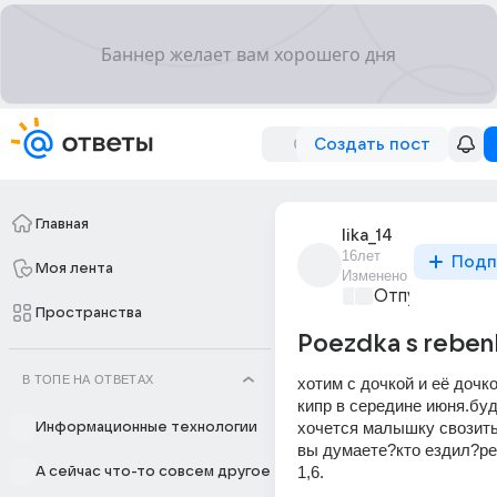
Создать пост
Главная
lika_14
16лет
Подп
Моя лента
Изменено
Отпуск мечты
Пространства
Poezdka s rebe
В ТОПЕ НА ОТВЕТАХ
хотим с дочкой и её дочко
кипр в середине июня.буд
хочется малышку свозить 
Информационные технологии
вы думаете?кто ездил?ре
1,6.
А сейчас что-то совсем другое