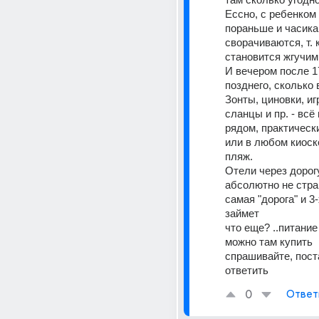
Ессно, с ребенком
пораньше и часикам 
сворачиваются, т. к
становится жгучим.
И вечером после 17
позднего, сколько
Зонты, циновки, иг
сланцы и пр. - всё
рядом, практически
или в любом киоске
пляж. 
Отели через дорогу
абсолютно не страш
самая "дорога" и 3-
займет 
что еще? ..питание
можно там купить 
спрашивайте, пост
ответить
0
Ответ