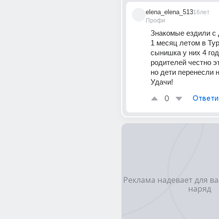
elena_elena_513
16лет
Профи
Знакомые ездили с д
1 месяц летом в Тур
сынишка у них 4 год
родителей честно эт
но дети перенесли н
Удачи!
0
Ответи