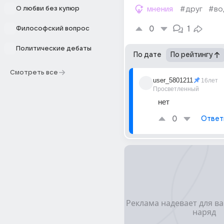
О любви без купюр
мнения
#друг
#во
0
1
Философский вопрос
Политические дебаты
По дате
По рейтингу
Смотреть все
user_5801211
16лет
Просветленный
нет
0
Ответ