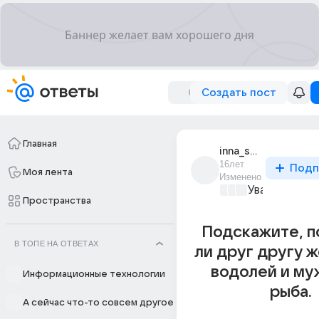
Создать пост
Главная
inna_sechko_1
16лет
Подп
Моя лента
Изменено
Уважаемый м
Пространства
Подскажите, п
В ТОПЕ НА ОТВЕТАХ
ли друг другу 
водолей и му
Информационные технологии
рыба.
А сейчас что-то совсем другое