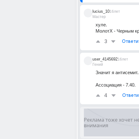
lucius_10
16лет
Мастер
хуле. 
МолотХ - Черным к
3
Ответи
user_4145692
16лет
Гений
Значит я антисемит..)
Ассоциация - 7.40.
4
Ответи