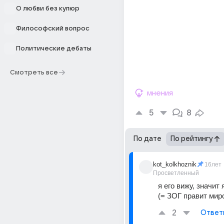
О любви без купюр
Философский вопрос
Политические дебаты
Смотреть все
мнения
5
8
По дате
По рейтингу
kot_kolkhoznik
16лет
Просветленный
я его вижу, значит 
(= ЗОГ правит мир
2
Ответ