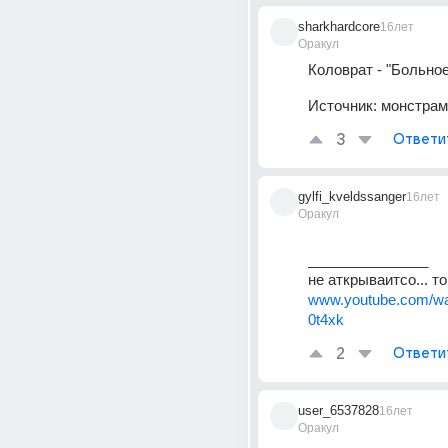
sharkhardcore
16лет
Оракул
Коловрат - "Больно
Источник:
монстрам
3
Ответи
gylfi_kveldssanger
16лет
Оракул
_______________ 
не аткрываитсо... тог
www.youtube.com/w
0t4xk
2
Ответи
user_6537828
16лет
Оракул