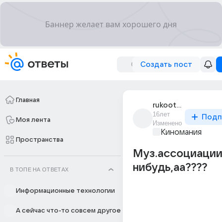
Создать пост
Главная
rukootrubolog
16лет
Подп
Моя лента
Изменено
Киномания
Пространства
Муз.ассоциации
нибудь,аа????
В ТОПЕ НА ОТВЕТАХ
Информационные технологии
А сейчас что-то совсем другое