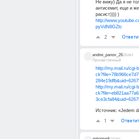
Не вижу) Да я не тол
антисемит, еще и же
расист)))) ) 
http://www.youtube.
pyVdN8GZtc
2
Ответи
andrei_panov_26
16лет
Просветленный
http://my.mail.ru/cgi-
ck?file=78b966ce7d
284e19dfb&uid=6267
http://my.mail.ru/cgi-
ck?file=eb821aa77a
3ce3cfa84&uid=6267
Источник:
«Jedem d
1
Ответи
antonpark
16лет