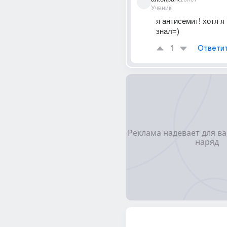
Ученик
я антисемит! хотя я и
знал=)
1
Ответи