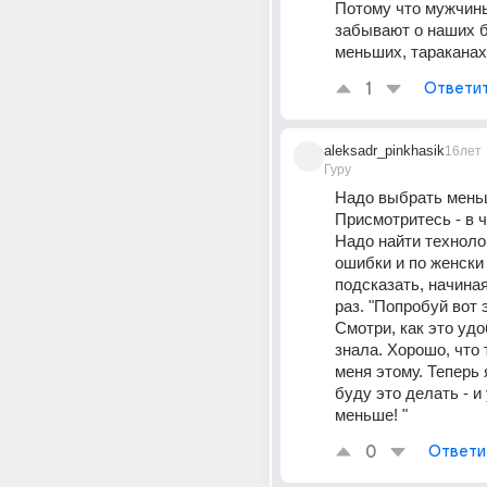
Потому что мужчин
забывают о наших б
меньших, тараканах
1
Ответи
aleksadr_pinkhasik
16лет
Гуру
Надо выбрать меньш
Присмотритесь - в ч
Надо найти техноло
ошибки и по женски 
подсказать, начиная
раз. "Попробуй вот э
Смотри, как это удоб
знала. Хорошо, что 
меня этому. Теперь я
буду это делать - и 
меньше! "
0
Ответи