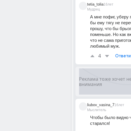
tetia_tolia
16лет
Мудрец
А мне пофиг, уберу 
бы ему тягу не пере
прошу, что бы брызг
поменьше. Но как вк
что не сама приготов
любимый муж.
4
Ответи
liubov_vasina_7
16лет
Мыслитель
Чтобы было видно ч
старался!