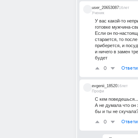
user_20653087
16лет
Ученик
У вас какой-то непр
готовке мужчина-сви
Если он по-настоящ
старается, то после 
приберется, и посуд
и ничего в замен тре
будет
0
Ответи
evgenii_18520
16лет
Профи
С кем поведешься...
А не думала что он 
бы и ты не скучала
0
Ответи