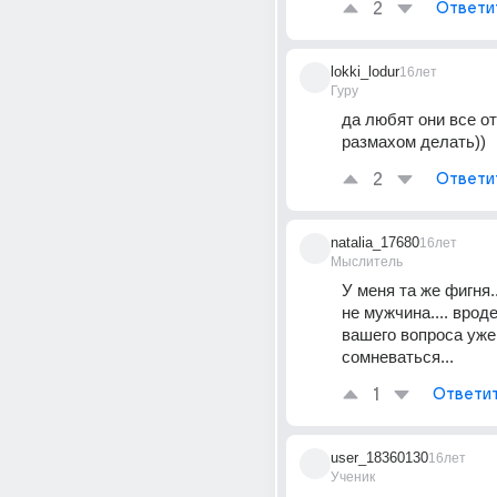
2
Ответи
lokki_lodur
16лет
Гуру
да любят они все от
размахом делать))
2
Ответи
natalia_17680
16лет
Мыслитель
У меня та же фигня..
не мужчина.... вроде.
вашего вопроса уже
сомневаться...
1
Ответи
user_18360130
16лет
Ученик