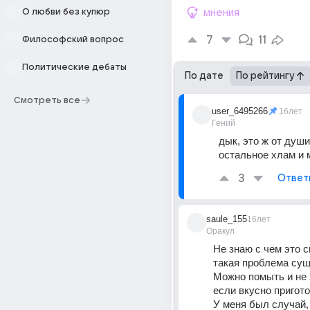
О любви без купюр
мнения
7
11
Философский вопрос
Политические дебаты
По дате
По рейтингу
Смотреть все
user_6495266
16лет
Гений
дык, это ж от души 
остальное хлам и 
3
Ответ
saule_155
16лет
Оракул
Не знаю с чем это св
такая проблема суще
Можно помыть и не з
если вкусно приготов
У меня был случай, 