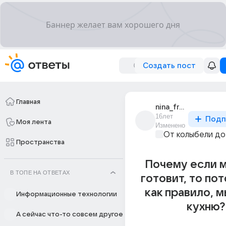
Создать пост
Главная
nina_freken_bok
16лет
Подп
Моя лента
Изменено
От колыбели до
Пространства
Почему если 
В ТОПЕ НА ОТВЕТАХ
готовит, то пот
как правило, 
Информационные технологии
кухню?
А сейчас что-то совсем другое