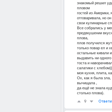
знакомый решил уди
пловом 
гостей из Америки, я
отговаривала, но он 
свои кулинарные спо
Все собрались у мен
предвкушении вкусн
плова, 
плов получился жут
только повар ел и хв
остальные кивали и 
выдавить ни одного 
тоста и наворачива
салатики с хлебом))
моя кухня, плита, ка
Ох, как я была зла, 
вычищала , 
да ещё не знала куд
столько плова).
9
Ответи