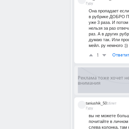
Гуру
Она пропадает если
в рубрике ДОБРО
уже 3 раза. И потом
нельзя за раз отвеч
раз. А в других рубр
думаю так. Или прос
мейл. ру немного :))
1
Ответи
taniushik_50
16лет
Гуру
вы не можете больш
почитайте в личном 
слева колонка, там н