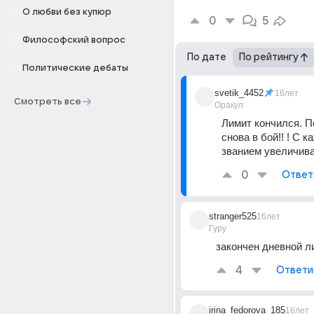
О любви без купюр
0
5
Философский вопрос
По дате
По рейтингу
Политические дебаты
svetik_4452
16лет
Смотреть все
Оракул
Лимит кончился. По
снова в бой!! ! С к
званием увеличива
0
Ответ
stranger525
16лет
Гуру
закончен дневной л
4
Ответи
irina_fedorova_185
16лет