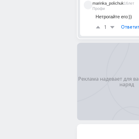
marinka_polichuk
16лет
Профи
Нетрогайте его:))
1
Ответи