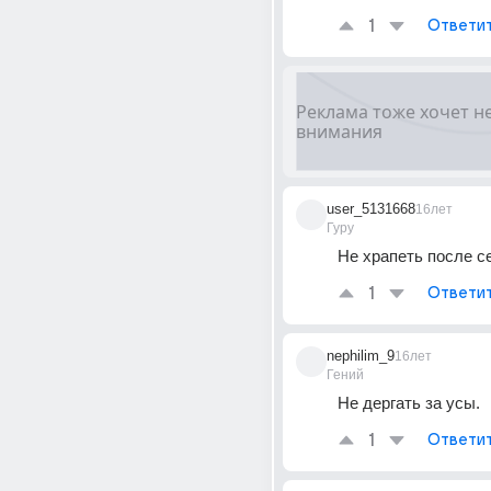
1
Ответи
user_5131668
16лет
Гуру
Не храпеть после се
1
Ответи
nephilim_9
16лет
Гений
Не дергать за усы.
1
Ответи