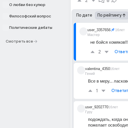
2
6
О любви без купюр
По дате
По рейтингу
Философский вопрос
Политические дебаты
user_3357656
16лет
Мастер
Смотреть все
не бойся хомяков!!!
2
Ответ
valentina_4350
16лет
Гений
Все в меру... ласков
1
Ответи
user_9202770
16лет
Гуру
подождать, когда он
пожелает освободи