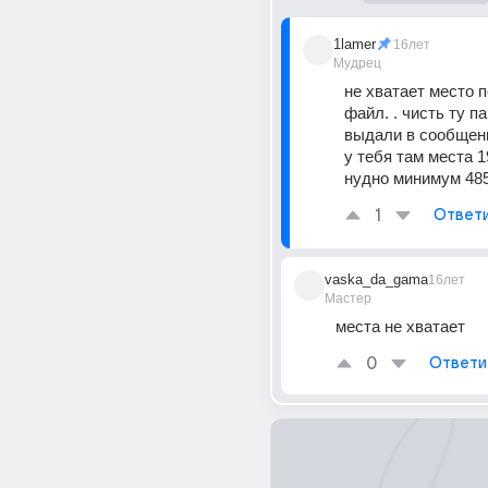
1lamer
16лет
Мудрец
не хватает место 
файл. . чисть ту па
выдали в сообщени
у тебя там места 1
нудно минимум 48
1
Ответ
vaska_da_gama
16лет
Мастер
места не хватает
0
Ответи