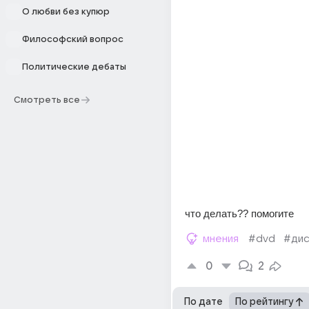
О любви без купюр
Философский вопрос
Политические дебаты
Смотреть все
что делать?? помогите
мнения
#dvd
#дис
0
2
По дате
По рейтингу