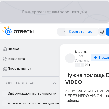
Создать пост
Главная
bisomanka_7
16лет
Подп
Моя лента
Изменено
Информацио
Пространства
Нужна помощь 
VIDEO
В ТОПЕ НА ОТВЕТАХ
ХОЧУ ЗАПИСАТЬ DVD VI
Информационные технологии
ЧЕРЕЗ NERO VISION....но
таблица 
А сейчас что-то совсем другое