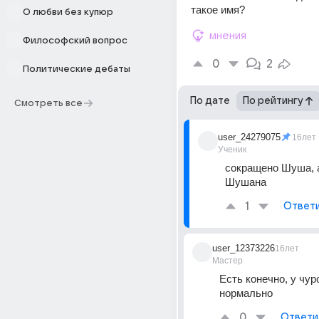
такое имя?
О любви без купюр
мнения
Философский вопрос
0
2
Политические дебаты
По дате
По рейтингу
Смотреть все
user_24279075
16лет
Ученик
сокращено Шуша, а
Шушана
1
Ответ
user_12373226
16лет
Мастер
Есть конечно, у чуро
нормально
0
Ответи