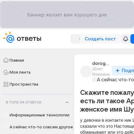
Создать пост
Главная
dorogaia_klementin
16лет
Подп
Моя лента
Изменено
А сейчас что-т
Пространства
Скажите пожалу
есть ли такое А
В ТОПЕ НА ОТВЕТАХ
женское имя Шу
Информационные технологии
у девочки в контакте ник
сказали что это Настояще
А сейчас что-то совсем другое
обманывают или это дейс