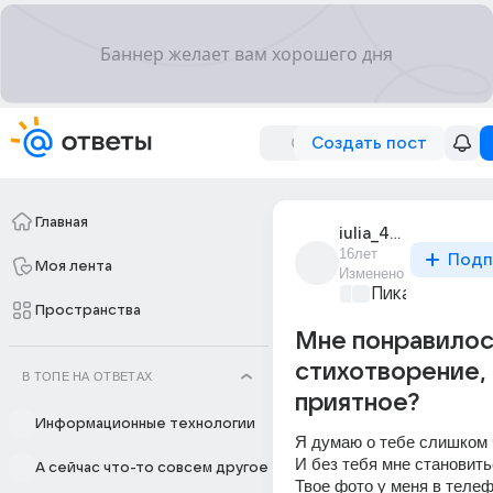
Создать пост
Главная
iulia_4458
16лет
Подп
Моя лента
Изменено
Пикантно о л
Пространства
Мне понравилос
стихотворение,
В ТОПЕ НА ОТВЕТАХ
приятное?
Информационные технологии
Я думаю о тебе слишком 
И без тебя мне становить
А сейчас что-то совсем другое
Твое фото у меня в телеф