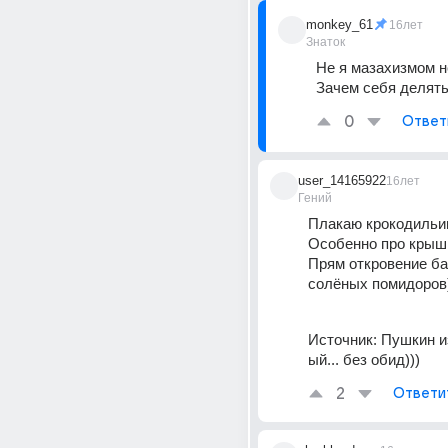
monkey_61
16лет
Знаток
Не я мазахизмом н
Зачем себя делять
0
Ответ
user_14165922
16лет
Гений
Плакаю крокодильим
Особенно про крышк
Прям откровение бан
солёных помидоров))
Источник:
Пушкин и
ый... без обид)))
2
Ответи