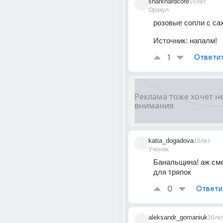
sharkhardcore
16лет
Оракул
розовые сопли с са
Источник:
напалм!
1
Ответи
katia_dogadova
16лет
Ученик
Банальщина! аж смеш
для тряпок
0
Ответи
aleksandr_gomaniuk
16ле