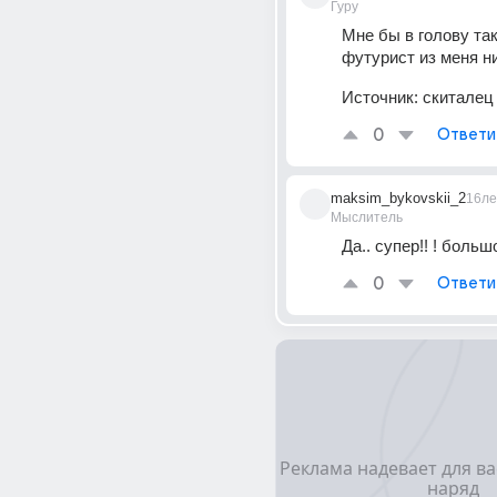
Гуру
Мне бы в голову так
футурист из меня 
Источник:
скиталец
0
Ответи
maksim_bykovskii_2
16ле
Мыслитель
Да.. супер!! ! больш
0
Ответи