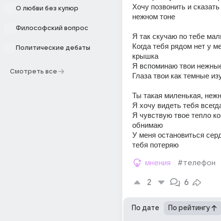
Хочу позвонить и сказать 
О любви без купюр
нежном тоне 
Философский вопрос
Я так скучаю по тебе ма
Когда тебя рядом нет у ме
Политические дебаты
крышка 
Я вспоминаю твои нежные
Смотреть все
Глаза твои как темные из
Ты такая миленькая, нежна
Я хочу видеть тебя всегда,
Я чувствую твое тепло ког
обнимаю 
У меня остановиться серд
тебя потеряю
мнения
#телефон
2
6
По дате
По рейтингу