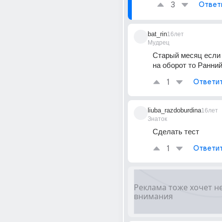
3
Ответ
bat_rin
16лет
Мудрец
Старый месяц если б
на оборот то Ранни
1
Ответи
liuba_razdoburdina
16лет
Знаток
Сделать тест
1
Ответи