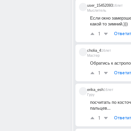
user_15452093
16лет
Мыслитель
Если окно замерзшее
какой то зимний.)))
1
Ответи
cholia_4
16лет
Мастер
Обратись к астролог
1
Ответи
erika_esh
16лет
Гуру
посчитать по косточ
пальцев...
1
Ответи