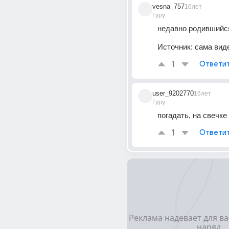
vesna_757
16лет
Гуру
недавно родившийся!
Источник:
сама вид
1
Ответи
user_9202770
16лет
Гуру
погадать, на свечке
1
Ответи