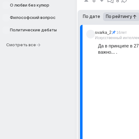
6
8
О любви без купюр
По дате
По рейтингу
Философский вопрос
Политические дебаты
svarka_2
16лет
Искусственный интелле
Смотреть все
Да в принципе в 27:
важно... .