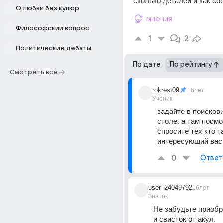
сколько деталей и как со
О любви без купюр
мнения
Философский вопрос
1
2
Политические дебаты
По дате
По рейтингу
Смотреть все
rokrest09
16лет
Ученик
задайте в поискови
столе. а там посмо
спросите тех кто т
интересующий вас
0
Ответ
user_24049792
16лет
Знаток
Не забудьте приобре
и свисток от акул.