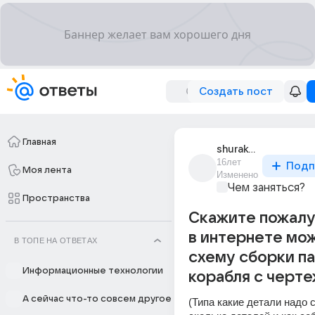
Создать пост
Главная
shurakov_nikolai
16лет
Подп
Моя лента
Изменено
Чем заняться?
Пространства
Скажите пожалу
в интернете мо
В ТОПЕ НА ОТВЕТАХ
схему сборки п
Информационные технологии
корабля с черт
А сейчас что-то совсем другое
(Типа какие детали надо с