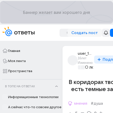
Создать пост
Главная
user_14674873
16лет
Подп
Моя лента
Изменено
О любви без 
Пространства
В коридорах тв
В ТОПЕ НА ОТВЕТАХ
есть темные з
Информационные технологии
мнения
#душа
А сейчас что-то совсем другое