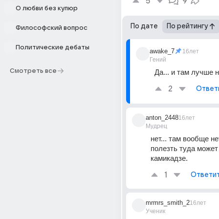
5
9
О любви без купюр
По дате
По рейтингу
Философский вопрос
Политические дебаты
awake_7
16лет
Гений
Смотреть все
Да... и там лучше н
2
Ответ
anton_2448
16лет
Мудрец
нет... там вообще нет
полезть туда может 
камикадзе.
1
Ответи
mrmrs_smith_2
16лет
Ученик