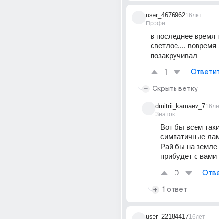
user_4676962
16лет
Профи
в последнее время т
светлое.... вовремя
позакручивал
1
Ответи
Скрыть ветку
dmitrii_kamaev_7
16ле
Знаток
Вот бы всем таки
симпатичные лампо
Рай бы на земле 
прибудет с вами 
0
Отве
1 ответ
user_22184417
16лет