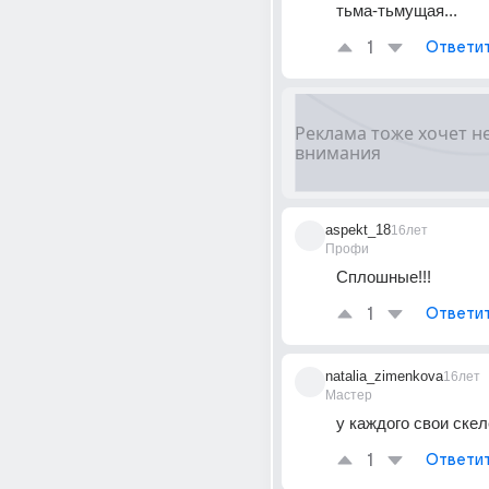
тьма-тьмущая...
1
Ответи
aspekt_18
16лет
Профи
Сплошные!!!
1
Ответи
natalia_zimenkova
16лет
Мастер
у каждого свои скел
1
Ответи