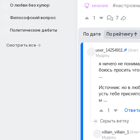
О любви без купюр
мнения
#настроен
1
7
Философский вопрос
Политические дебаты
По дате
По рейтингу
Смотреть все
user_14254911
16лет
Мудрец
я ничего не понимаю
боюсь просить что-
...
Источник:
но в люб
усть тебе приснят
ы ...
1
Ответ
Скрыть ветку
villain_villain_1
16лет
Мудрец