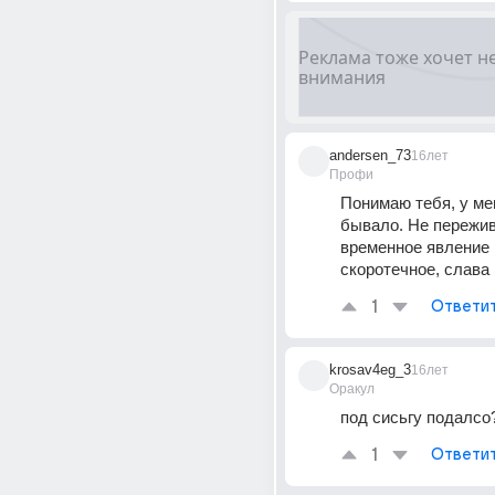
andersen_73
16лет
Профи
Понимаю тебя, у мен
бывало. Не пережива
временное явление и
скоротечное, слава Б
1
Ответи
krosav4eg_3
16лет
Оракул
под сисьгу подалсо
1
Ответи