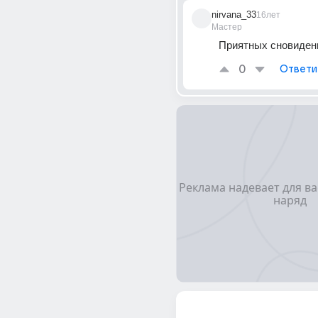
nirvana_33
16лет
Мастер
Приятных сновиден
0
Ответи