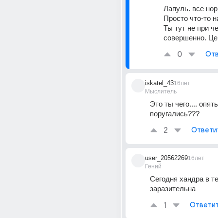
Лапуль. все нор
Просто что-то на
Ты тут не при че
совершенно. Це
0
Отв
iskatel_43
16лет
Мыслитель
Это ты чего.... опять 
поругались???
2
Ответи
user_20562269
16лет
Гений
Сегодня хандра в т
заразительна
1
Ответи