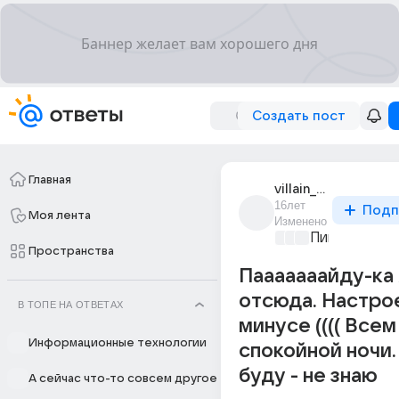
Создать пост
Главная
villain_villain_1
16лет
Подп
Моя лента
Изменено
Пикантно о 
Пространства
Пааааааайду-ка 
отсюда. Настро
В ТОПЕ НА ОТВЕТАХ
минусе (((( Всем
Информационные технологии
спокойной ночи.
буду - не знаю
А сейчас что-то совсем другое