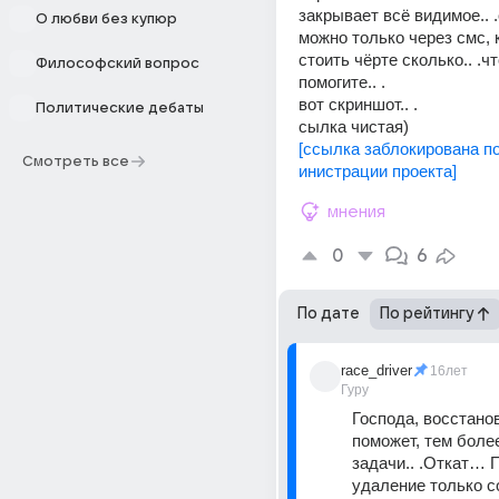
закрывает всё видимое.. .
О любви без купюр
можно только через смс, 
стоить чёрте сколько.. .чт
Философский вопрос
помогите.. .
вот скриншот.. .
Политические дебаты
сылка чистая) 
[ссылка заблокирована п
Смотреть все
инистрации проекта]
мнения
0
6
По дате
По рейтингу
race_driver
16лет
Гуру
Господа, восстанов
поможет, тем более
задачи.. .Откат… 
удаление только с