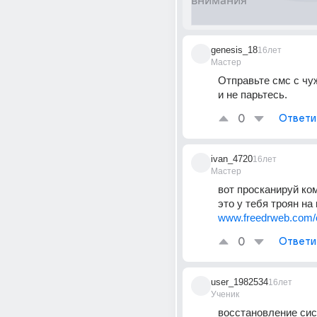
genesis_18
16лет
Мастер
Отправьте смс с чу
и не парьтесь.
0
Ответи
ivan_4720
16лет
Мастер
вот просканируй комп
это у тебя троян на 
www.freedrweb.com/c
0
Ответи
user_1982534
16лет
Ученик
восстановление сис