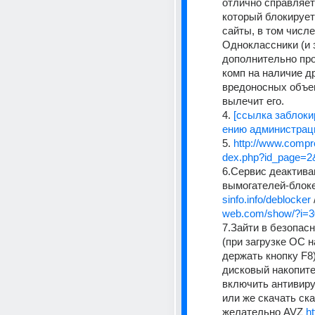
отлично справляетс
который блокирует
сайты, в том числе
Одноклассники (и 
дополнительно про
комп на наличие др
вредоносных объек
вылечит его. 
4. 
[ссылка заблоки
ению администраци
5. 
http://www.comprof
dex.php?id_page=2&
6.Сервис деактива
вымогателей-блоке
sinfo.info/deblocker
 
web.com/show/?i=3
7.Зайти в безопас
(при загрузке ОС н
держать кнопку F8)
дисковый накопите
включить антивиру
или же скачать ска
желательно AVZ 
ht