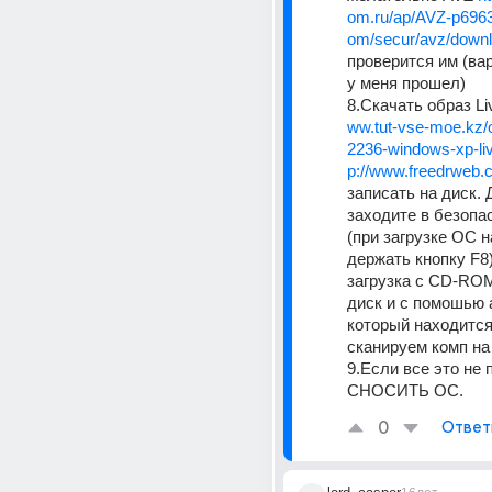
om.ru/ap/AVZ-p696
om/secur/avz/down
проверится им (вар
у меня прошел) 
8.Скачать образ Li
ww.tut-vse-moe.kz/
2236-windows-xp-li
p://www.freedrweb.c
записать на диск. 
заходите в безопа
(при загрузке ОС н
держать кнопку F8)
загрузка с CD-ROM
диск и с помошью 
который находится 
сканируем комп на
9.Если все это не 
СНОСИТЬ ОС.
0
Ответ