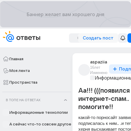
Создать пост
Главная
aspaziia
16лет
Подп
Моя лента
Изменено
Информационны
Пространства
Аа!!! (((появилс
интернет-спам.. 
В ТОПЕ НА ОТВЕТАХ
помогите!!
Информационные технологии
какой-то порносайт заявил,
подписалась к ним.. .и теп
А сейчас что-то совсем другое
херня выскакивает постоя