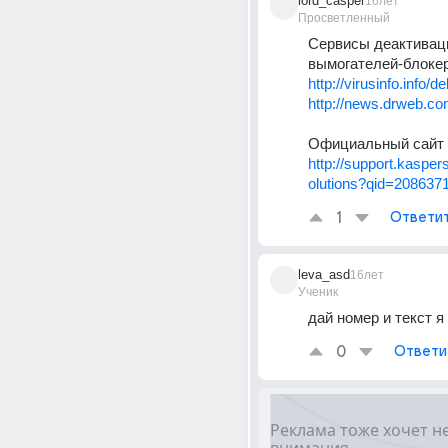
lord_casper
16лет
Просветленный
Сервисы деактиваци
вымогателей-блокер
http://virusinfo.info/d
http://news.drweb.c
Официальный сайт 
http://support.kasper
olutions?qid=208637
1
Ответи
leva_asd
16лет
Ученик
дай номер и текст я
0
Ответи