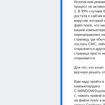
безопасном режиме,
процесс не активен
1. В 99% случаев б
доступа к сайтам 
вирусом, который 
файл hosts, что на
вашем компьютере.
перенаправляет на
страницу, где обыч
послать СМС, либо
открывается другой
страница просто не
открывается. 
Для тех, кто хочет
вручную решить эт
Вам надо пройти в 
компьютер\диск 
C:\WINDOWS\system
c, нажать правой к
на файле hosts и в
списка Свойства. В