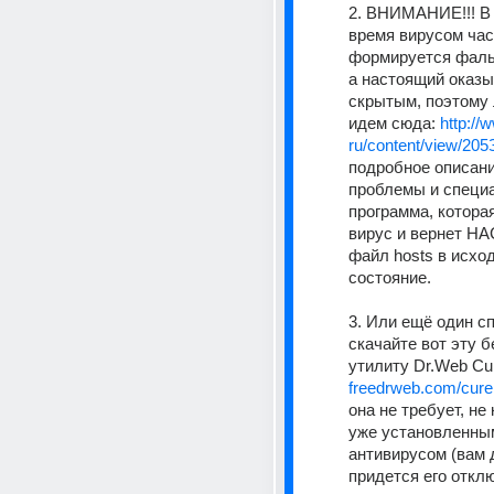
2. ВНИМАНИЕ!!! В 
время вирусом час
формируется фаль
а настоящий оказы
скрытым, поэтому 
идем сюда: 
http://
ru/content/view/20
подробное описани
проблемы и специа
программа, которая
вирус и вернет Н
файл hosts в исход
состояние. 
3. Или ещё один сп
скачайте вот эту б
утилиту Dr.Web Cur
freedrweb.com/curei
она не требует, не
уже установленным
антивирусом (вам д
придется его отклю