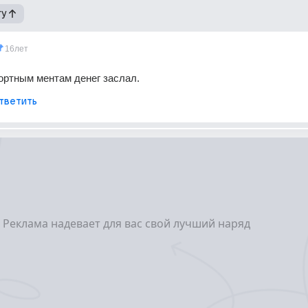
гу
16лет
портным ментам денег заслал.
тветить