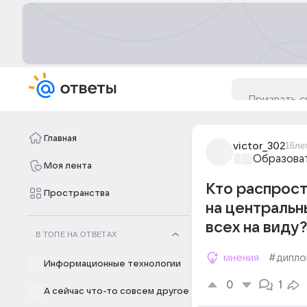
Главная
victor_302
16ле
Образова
Моя лента
Кто распрост
Пространства
на центральн
всех на виду?
В ТОПЕ НА ОТВЕТАХ
мнения
#дипло
Информационные технологии
0
1
А сейчас что-то совсем другое