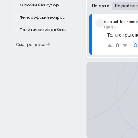
О любви без купюр
По дате
По рейтин
Философский вопрос
semiuel_klemens
Профи
Политические дебаты
Те, кто транс
Смотреть все
0
О