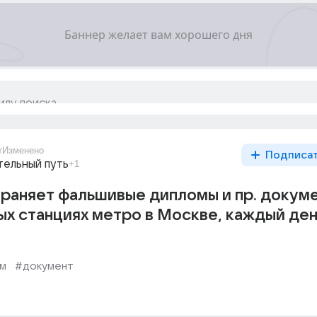
т
Изменено
Подписа
тельный путь
+1
раняет фальшивые дипломы и пр. докум
ых станциях метро в Москве, каждый ден
м
#документ