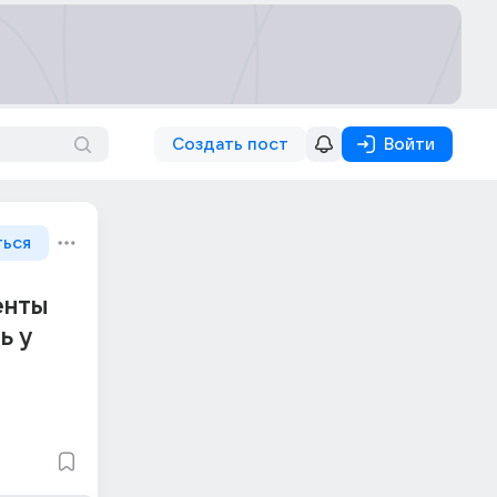
Создать пост
Войти
ться
енты
ь у