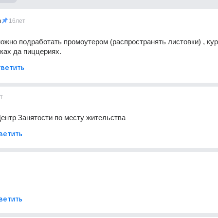
n
16лет
можно подработать промоутером (распространять листовки) , кур
ках да пиццериях.
ветить
т
ентр Занятости по месту жительства
ветить
ветить