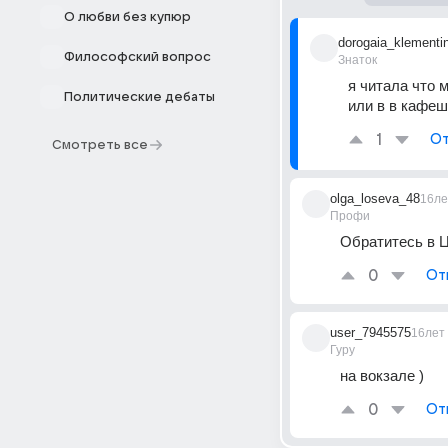
О любви без купюр
dorogaia_klementi
Философский вопрос
Знаток
я читала что 
Политические дебаты
или в в кафеш
1
От
Смотреть все
olga_loseva_48
16ле
Профи
Обратитесь в Ц
0
От
user_7945575
16лет
Гуру
на вокзале )
0
От