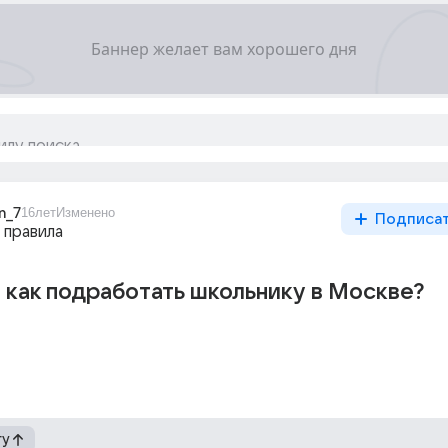
n_7
16лет
Изменено
Подписа
 правила
и как подработать школьнику в Москве?
гу