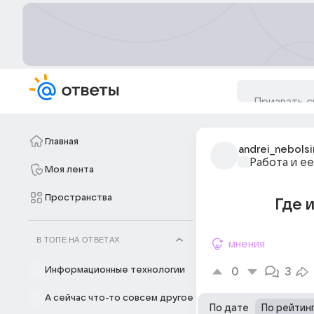
Главная
andrei_nebolsi
Работа и ее
Моя лента
Пространства
Где 
В ТОПЕ НА ОТВЕТАХ
мнения
Информационные технологии
0
3
А сейчас что-то совсем другое
По дате
По рейтин