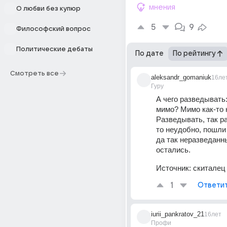
мнения
О любви без купюр
5
9
Философский вопрос
Политические дебаты
По дате
По рейтингу
Смотреть все
aleksandr_gomaniuk
16ле
Гуру
А чего разведывать:
мимо? Мимо как-то н
Разведывать, так ра
то неудобно, пошли 
да так неразведанны
остались.
Источник:
скиталец
1
Ответи
iurii_pankratov_21
16лет
Профи