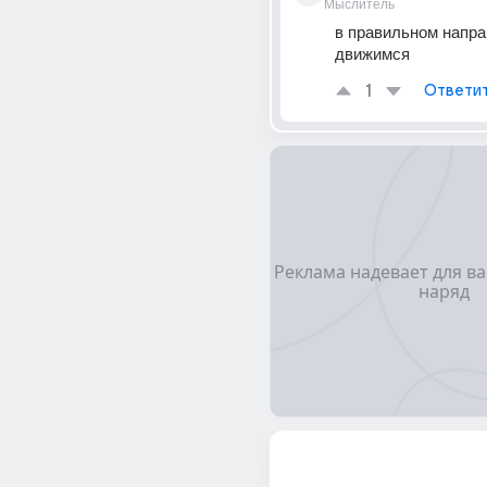
Мыслитель
в правильном напра
движимся
1
Ответи