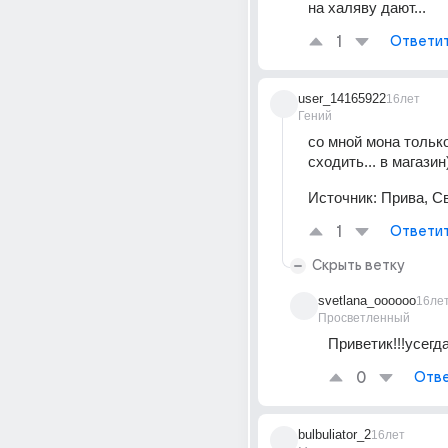
на халяву дают...
1
Ответи
user_14165922
16лет
Гений
со мной мона только
сходить... в магазин)
Источник:
Прива, Св
1
Ответи
Скрыть ветку
svetlana_oooooo
16ле
Просветленный
Приветик!!!усегда
0
Отве
bulbuliator_2
16лет