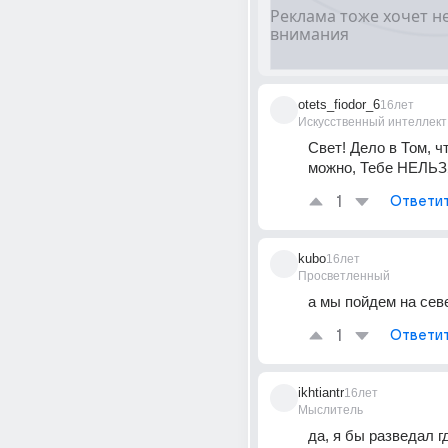
otets_fiodor_6
16лет
Искусственный интеллект
Свет! Дело в Том, ч
можно, Тебе НЕЛЬЗ
1
Ответи
kubo
16лет
Просветленный
а мы пойдем на севе
1
Ответи
ikhtiantr
16лет
Мыслитель
да, я бы разведал г