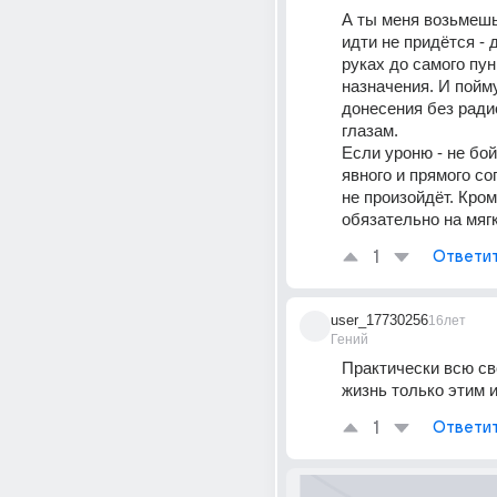
А ты меня возьмешь?
идти не придётся - д
руках до самого пунк
назначения. И пойм
донесения без ради
глазам. 
Если уроню - не бойс
явного и прямого сог
не произойдёт. Кроме
обязательно на мягк
1
Ответи
user_17730256
16лет
Гений
Практически всю св
жизнь только этим 
1
Ответи