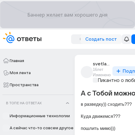
Создать пост
Главная
svetlana_oooooo
16лет
Подп
Моя лента
Изменено
Пикантно о люб
Пространства
А с Тобой можно 
В ТОПЕ НА ОТВЕТАХ
в разведку)) сходить??? 
Куда движемся??? 
Информационные технологии
пошлить мимо)))
А сейчас что-то совсем другое