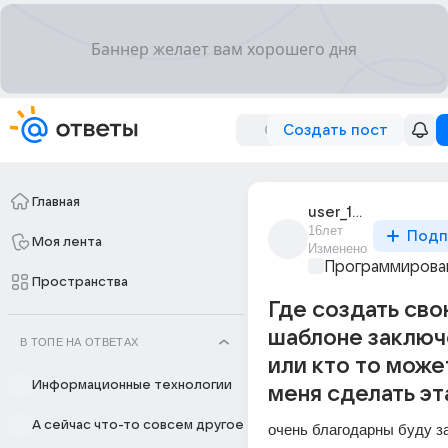
Создать пост
Главная
user_15615004
16лет
Подп
Моя лента
Изменено
Программирова
Пространства
Где создать сво
шаблоне заключ
В ТОПЕ НА ОТВЕТАХ
или кто то може
Информационные технологии
меня сделать эт
А сейчас что-то совсем другое
очень благодарны буду з