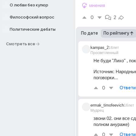
О любви без купюр
мнения
0
2
Философский вопрос
Политические дебаты
По дате
По рейтингу
Смотреть все
kampas_2
16лет
Просветленный
Не буди "Лихо" , пок
Источник:
Народные
поговорки...
0
Ответи
ermak_timofeevich
16лет
Мудрец
звони 02. они все сд
полном анураже)
0
Ответи