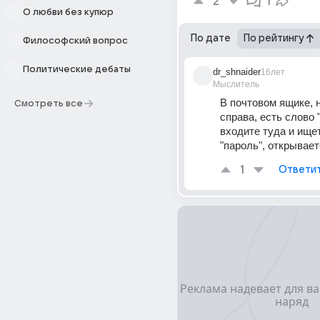
2
1
О любви без купюр
По дате
По рейтингу
Философский вопрос
Политические дебаты
dr_shnaider
16лет
Мыслитель
В почтовом ящике, н
Смотреть все
справа, есть слово "
входите туда и ищет
"пароль", открывает
1
Ответи