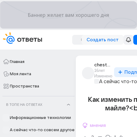
Создать пост
Главная
chester_395
16лет
Подп
Моя лента
Изменено
А сейчас что-т
Пространства
Как изменить 
В ТОПЕ НА ОТВЕТАХ
майле?<b
Информационные технологии
мнения
А сейчас что-то совсем другое