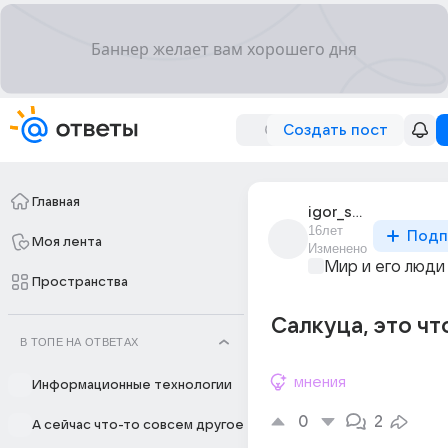
Создать пост
Главная
igor_samson
16лет
Подп
Моя лента
Изменено
Мир и его люди
Пространства
Салкуца, это чт
В ТОПЕ НА ОТВЕТАХ
мнения
Информационные технологии
0
2
А сейчас что-то совсем другое