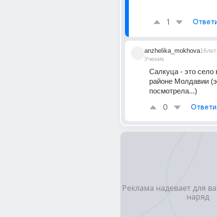
1
Ответ
anzhelika_mokhova
16лет
Ученик
Салкуца - это село 
районе Молдавии (эт
посмотрела...)
0
Ответи