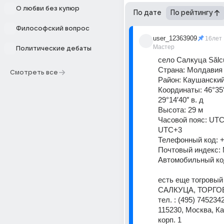
О любви без купюр
По дате
По рейтингу
Философский вопрос
user_12363909
16лет
Мастер
Политические дебаты
село Салкуца Sălcu
Страна: Молдавия
Смотреть все
Район: Каушанский
Координаты: 46°35′4
29°14′40″ в. д 
Высота: 29 м 
Часовой пояс: UTC
UTC+3 
Телефонный код: +
Почтовый индекс: 
Автомобильный ко
есть еще тогровый
САЛКУЦА, ТОРГО
тел. : (495) 7452342
115230, Москва, Ка
корп. 1 