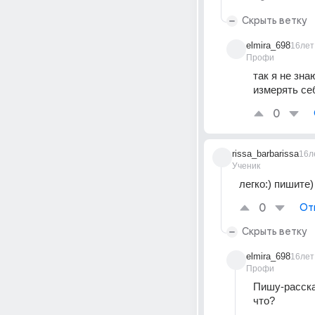
Скрыть ветку
elmira_698
16лет
Профи
так я не зна
измерять се
0
rissa_barbarissa
16л
Ученик
легко:) пишите)
0
От
Скрыть ветку
elmira_698
16лет
Профи
Пишу-расска
что?