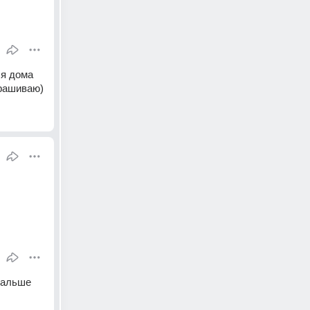
я дома 
прашиваю)
дальше 