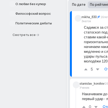
О любви без купюр
По дате
По рейтин
Философский вопрос
mikha_830
16ле
Знаток
Политические дебаты
Садимся за ст
статоскоп под
Смотреть все
ставим какой-
горизонтально
начинаем нака
медленно и сл
удары пульса 
молодёжи 120 
5
О
stanislav_koroliov
16
Ученик
Накачиваем до 
первый удар - 
0
От