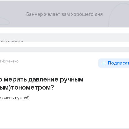
т
Изменено
Подписа
о мерить давление ручным
ным)тонометром?
,очень нужно!)