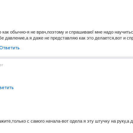
ю как обычно-я не врач,поэтому и спрашиваю! мне надо научитьс
бе давление,а я даже не представляю как это делается,вот и с
Ответить
ет
ветить
жите,только с самого начала-вот одела я эту штучку на руку,а 