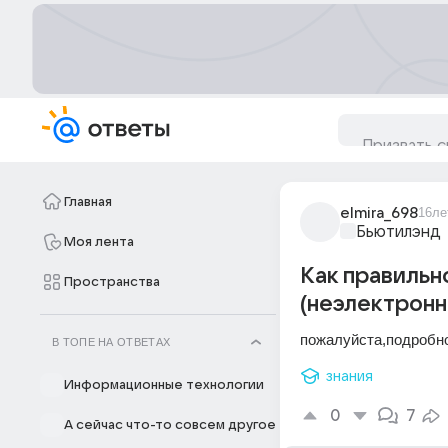
Главная
elmira_698
16ле
Бьютилэнд
Моя лента
Как правильн
Пространства
(неэлектрон
пожалуйста,подробно
В ТОПЕ НА ОТВЕТАХ
знания
Информационные технологии
0
7
А сейчас что-то совсем другое