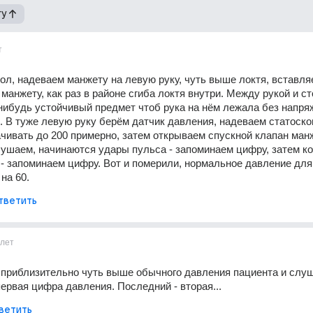
гу
т
ол, надеваем манжету на левую руку, чуть выше локтя, вставля
 манжету, как раз в районе сгиба локтя внутри. Между рукой и ст
нибудь устойчивый предмет чтоб рука на нём лежала без напряж
. В туже левую руку берём датчик давления, надеваем статоскоп
чивать до 200 примерно, затем открываем спускной клапан ман
ушаем, начинаются удары пульса - запоминаем цифру, затем ко
- запоминаем цифру. Вот и померили, нормальное давление для 
на 60.
тветить
лет
приблизительно чуть выше обычного давления пациента и слуша
первая цифра давления. Последний - вторая...
ветить