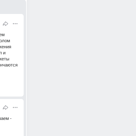
ем 
олом 
ения 
 и 
жеты 
нчаются 
ем - 