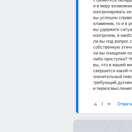
и в меру возможнос
контролировать ее.
вы успешно справл
пламенем, то и в р
вы удержите ситуа
контролем, и наобо
ли вы под вопрос с
собственную этичн
ли вы очищения по
либо проступка? Ч
вы, что в вашей жи
свершится какой-то
значительный повор
требующий духовно
и переосмысления
1
Ответ