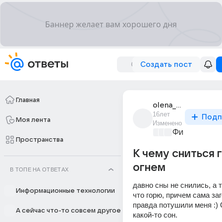
Создать пост
Главная
olena_khmel
16лет
Подп
Моя лента
Изменено
Философски
Пространства
К чему сниться 
огнем
В ТОПЕ НА ОТВЕТАХ
давно сны не снились, а т
Информационные технологии
что горю, причем сама заг
правда потушили меня :) 
А сейчас что-то совсем другое
какой-то сон.