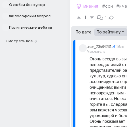
О любви без купюр
мнения
#сон
#к ч
Философский вопрос
1
1
Политические дебаты
По дате
По рейтингу
Смотреть все
user_20584231
16лет
Мыслитель
Огонь всегда вызы
непреодолимый стр
представителей ра
культур, однако он 
ассоциируется еще 
очищением: выйти и
неповрежденным - 
очиститься. Но есл
горите вы, следова
вам кажется чрезв
угрожающей и боле
Огонь показывает, 
стремитесь овладе