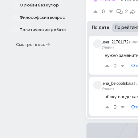
О любви без купюр
0
2
Философский вопрос
По дате
По рейтин
Политические дебаты
user_21761172
16ле
Смотреть все
Ученик
нужно заменить
0
От
lena_belopolskaia
16
Ученик
збоку вроде как
0
От