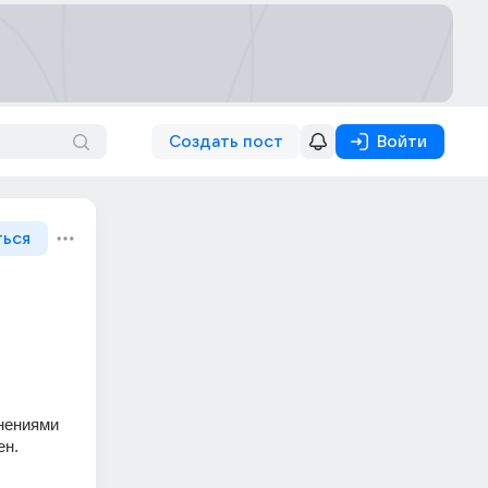
Создать пост
Войти
ться
нениями 
ен.