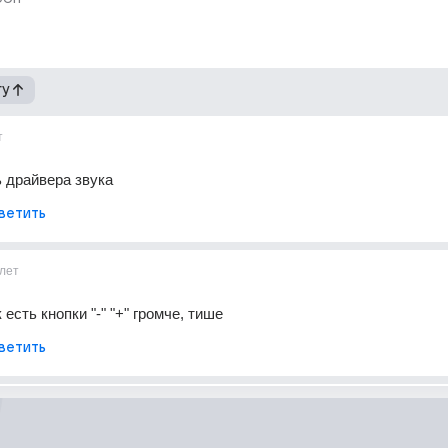
гу
т
 драйвера звука
ветить
лет
 есть кнопки "-" "+" громче, тише
ветить