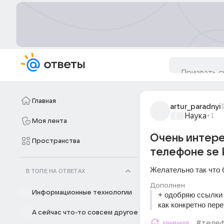
Главная
artur_paradnyi
Наука
+1
Моя лента
Очень интере
Пространства
телефоне se k
Желательно так что 
В ТОПЕ НА ОТВЕТАХ
Дополнен
Информационные технологии
+ одобряю ссылки 
как конкретно пер
А сейчас что-то совсем другое
мнения
#теле