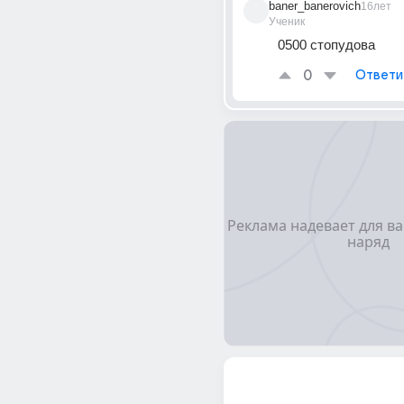
baner_banerovich
16лет
Ученик
0500 стопудова
0
Ответи