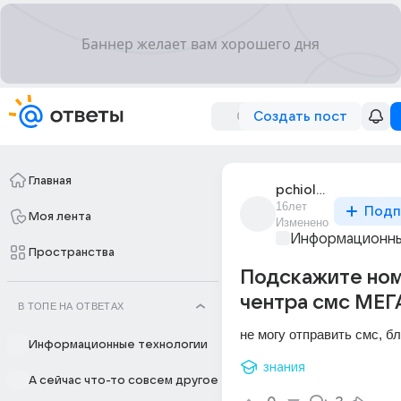
Создать пост
Главная
pchiolka_328
16лет
Подп
Моя лента
Изменено
Информационны
Пространства
Подскажите но
чентра смс МЕ
В ТОПЕ НА ОТВЕТАХ
не могу отправить смс, б
Информационные технологии
знания
А сейчас что-то совсем другое