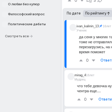
0
3
О любви без купюр
По дате
По рейтингу
Философский вопрос
Политические дебаты
ivan_kalinin_13
16лет
Ученик
Смотреть все
да сеня у многих та
тоже не отправляли
перезагрузись, на 
время поможет
0
Ответ
mirag_4
16лет
Мудрец
что тебе девочка ну
чентра еще....
0
Ответи