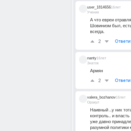
user_1814656
16лет
Ученик
А что евреи отравля
Шовинизм был, есть
всегда.
2
Ответи
nanty
16лет
Знаток
Армян
2
Ответи
valera_bozhanov
16лет
Оракул
Наивный ..у них тот
контроль.. и власть 
уже давно принадлеж
разумной политики к