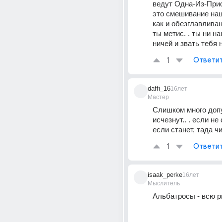
ведут Одна-Из-Прио
это смешивание наци
как и обезглавливани
ты метис. . ты ни на
ничей и звать тебя н
1
Ответи
daffi_16
16лет
Мастер
Слишком много допу
исчезнут.. . если не с
если станет, тада ч
1
Ответи
isaak_perke
16лет
Мыслитель
Альбатросы - всю р