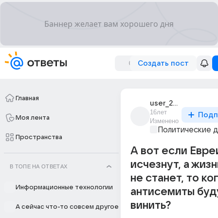
Создать пост
Главная
user_21970804
16лет
Подп
Моя лента
Изменено
Политические 
Пространства
А вот если Евре
исчезнут, а жиз
В ТОПЕ НА ОТВЕТАХ
не станет, то ко
Информационные технологии
антисемиты буд
винить?
А сейчас что-то совсем другое