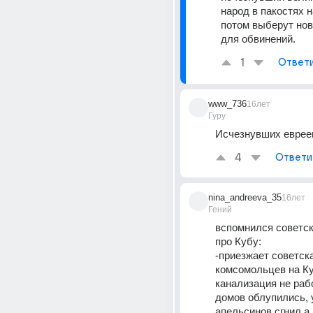
народ в пакостях н
потом выберут нов
для обвинений.
1
Ответ
www_736
16лет
Гуру
Исчезнувших еврее
4
Ответи
nina_andreeva_35
16лет
Гений
вспомнился советск
про Кубу: 
-приезжает советска
комсомольцев на Куб
канализация не раб
домов облупились, 
апельсинов сгнил а 