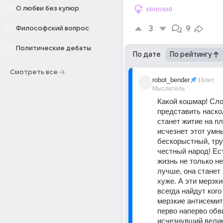
О любви без купюр
мнения
3
9
Философский вопрос
Политические дебаты
По дате
По рейтингу
Смотреть все
robot_bender
16лет
Мыслитель
Какой кошмар! Сло
представить наско
станет житие на пл
исчезнет этот умны
бескорыстный, тру
честный народ! Ес
жизнь не только не
лучше, она станет 
хуже. А эти мерзки
всегда найдут кого 
мерзкие антисемит
перво наперво обви
исчезнувший велик