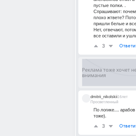
пустые полки. . 
Спрашивают: почему
плохо жтвете? Потом
пришли белые и все
Нет, отвечают, потом
все оставили и ушл
3
Ответи
dmitrii_nikolskii
16лет
Просветленный
По логике.... арабов
тоже).
3
Ответи