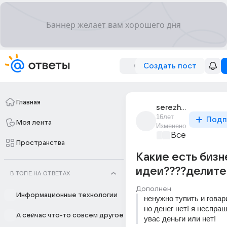
Создать пост
Главная
serezha_sundukov
16лет
Подп
Моя лента
Изменено
Все про бизн
Пространства
Какие есть бизн
идеи????делите
В ТОПЕ НА ОТВЕТАХ
Дополнен
Информационные технологии
ненужно тупить и говари
но денег нет! я неспраш
А сейчас что-то совсем другое
увас деньги или нет!