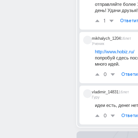
отправляйте более 1
день! Удачи друзья! 
1
Ответи
mikhalych_1204
16лет
Ученик
http://www.hobiz.ru/
попробуй сдесь пос
много идей.
0
Ответи
vladimir_14831
16лет
Гуру
идеи есть, денег нет.
0
Ответи