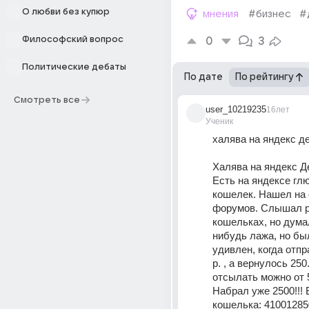
О любви без купюр
мнения
#бизнес
#
Философский вопрос
0
3
Политические дебаты
По дате
По рейтингу
Смотреть все
user_10219235
16лет
Ученик
халява на яндекс де
Халява на яндекс Де
Есть на яндексе глю
кошелек. Нашел на 
форумов. Слышал ра
кошельках, но дума
нибудь лажа, но был
удивлен, когда отпр
р. , а вернулось 250
отсылать можно от 5
Набрал уже 2500!!! 
кошелька: 410012850