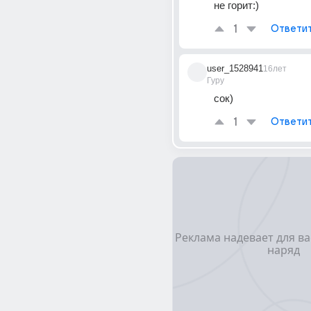
не горит:)
1
Ответи
user_1528941
16лет
Гуру
сок)
1
Ответи