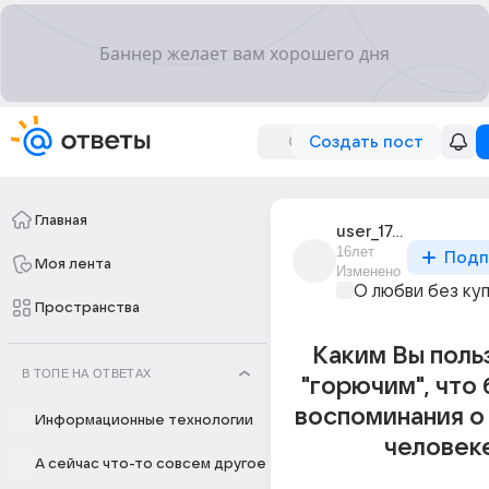
Создать пост
Главная
user_17640134
16лет
Подп
Моя лента
Изменено
О любви без ку
Пространства
Каким Вы поль
В ТОПЕ НА ОТВЕТАХ
"горючим", что
воспоминания о
Информационные технологии
человек
А сейчас что-то совсем другое