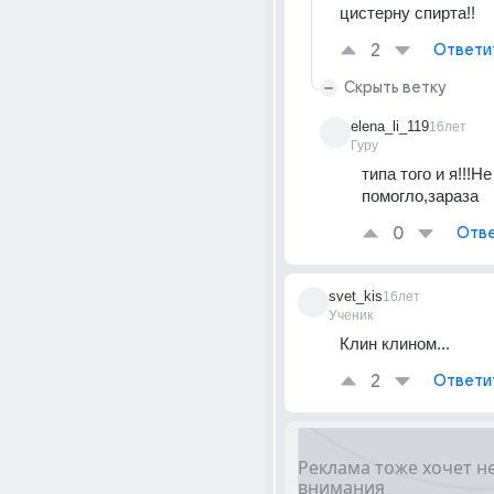
цистерну спирта!!
2
Ответи
Скрыть ветку
elena_li_119
16лет
Гуру
типа того и я!!!Не 
помогло,зараза
0
Отве
svet_kis
16лет
Ученик
Клин клином...
2
Ответи