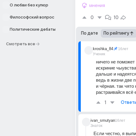
О любви без купюр
мнения
0
10
Философский вопрос
Политические дебаты
По дате
По рейтингу
Смотреть все
kroshka_84
16лет
Ученик
ничего не поможет 
искриние чыувства
дальше и надеятся
ведь в жизни две 
и чёрная. так чято н
растраивайся всё 
1
Ответ
ivan_smutyan
16лет
Знаток
Если честно, я выпи