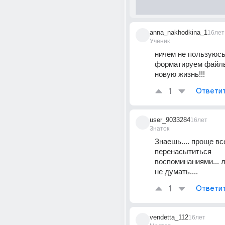
anna_nakhodkina_1
16лет
Ученик
ничем не пользуюсь..
форматируем файлы
новую жизнь!!!
1
Ответи
user_9033284
16лет
Знаток
Знаешь.... проще все
перенасытиться 
воспоминаниями... 
не думать....
1
Ответи
vendetta_112
16лет