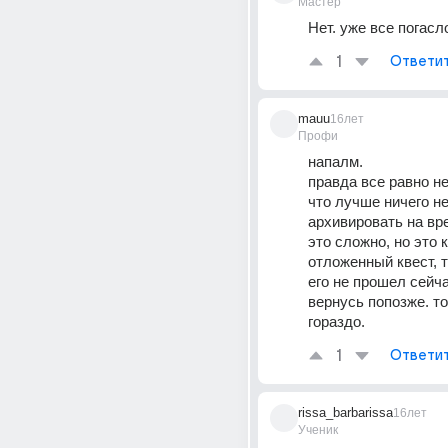
Мастер
Нет. уже все погасл
1
Ответи
mauu
16лет
Профи
напалм. 
правда все равно не 
что лучше ничего не 
архивировать на вре
это сложно, но это к
отложенный квест, т
его не прошел сейчас
вернусь попозже. тог
гораздо.
1
Ответи
rissa_barbarissa
16лет
Ученик