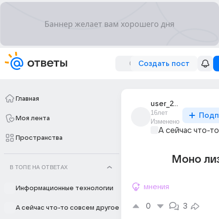
Создать пост
Главная
user_24279104
16лет
Подп
Моя лента
Изменено
А сейчас что-т
Пространства
Моно ли
В ТОПЕ НА ОТВЕТАХ
мнения
Информационные технологии
0
3
А сейчас что-то совсем другое