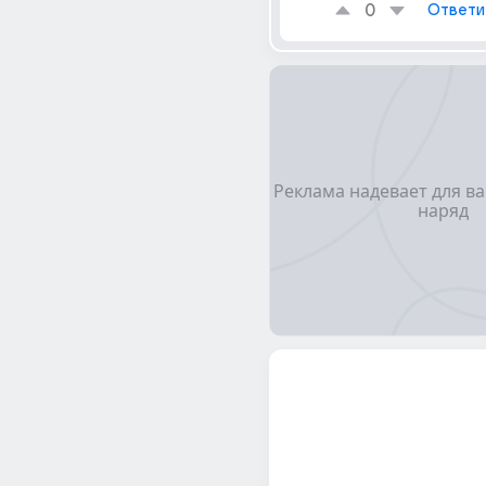
0
Ответи