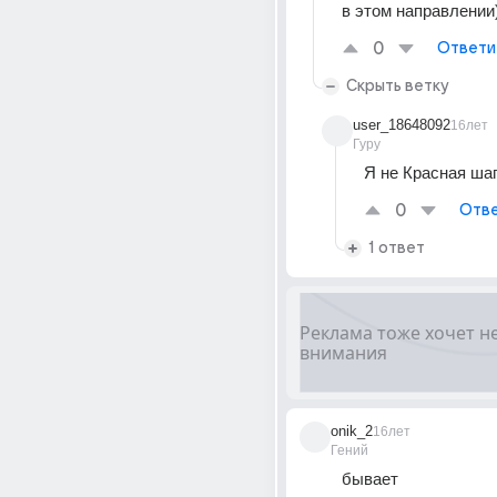
в этом направлении)
0
Ответи
Скрыть ветку
user_18648092
16лет
Гуру
Я не Красная ша
0
Отве
1 ответ
onik_2
16лет
Гений
бывает