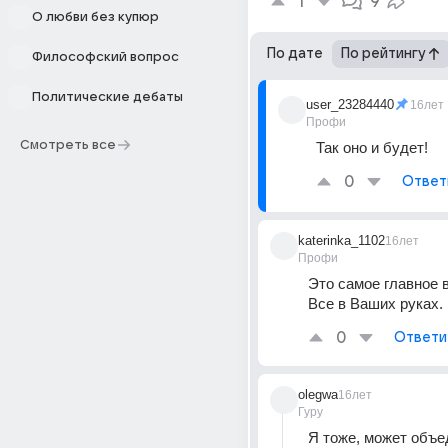
1
9
О любви без купюр
По дате
По рейтингу
Философский вопрос
Политические дебаты
user_23284440
16лет
Профи
Смотреть все
Так оно и будет!
0
Ответ
katerinka_1102
16лет
Профи
Это самое главное 
Все в Ваших руках.
0
Ответи
olegwa
16лет
Гуру
Я тоже, может объе