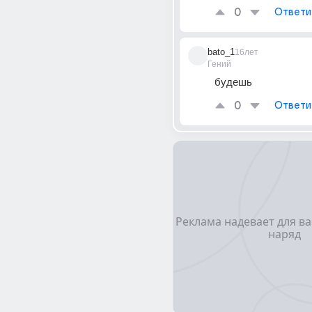
0
Ответи
bato_1
16лет
Гений
будешь
0
Ответи