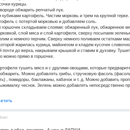
очки курицы. 
вороде обжарить репчатый лук. 
 кубиками картофель. Чистим морковь и трем на крупной терке. 
офель с потертой морковью и добавляем соль. 
 горшочек складываем слоями: обжаренный лук, обжаренное мяс
рковкой, слой мяса и слой картофеля, сверху посыпаем зеленью
лим и немного перчим. Сверху немного поливаем остатками мас
 почти до верха, накрываем крышкой и ставим в духовку. Тушить
 можно прямо в горшочке. 
ртофеля тушить мясо и с другими овощами, которые предварите
обжарить. Можно добавлять грибы, стручковую фасоль (фасоль
ть) , помидоры, баклажаны, кабачок и т. д. Можно добавить про
ыжималку чеснок. Зелень можно добавлять непосредственно пр
етить
6лет
ом, в обед, вечером - А ночью ЛАПША.