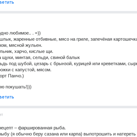
ветить
дно любимое.. . =)) 
шлык, жаренные отбивные, мясо на гриле, запечёная картошечка
ом, мясной жульен. 
льник, харчо, кислые щи. 
а щуки, минтая, сельди, свиной балык 
ьдь под шубой, цезарь с брынзой, курицей или креветками, сыр
ожки с капустой, мясом. 
орт Панчо.)
ю покушать!)))
ветить
ет
ецепт – фаршированная рыба. 
ыбу (я обычно беру сазана или карпа) выпотрошить и натереть 