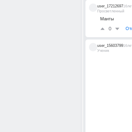
user_17212697
16ле
Просветленный
Манты
0
От
user_15603799
16ле
Ученик