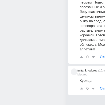
перцем. Подгот
порезанные и о
беру шампиньон
целиком выложи
рыбу на средне
переворачивать
растительным м
корочкой. Гото
дольками лимон
оближешь. Можн
аппетита!
0
От
iuliia_khodoreva
16л
Мастер
Курица
0
От