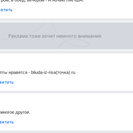
етить
ты нравятся - bliuda-iz-risa(точка) ru
ветить
 многое другое.
ветить