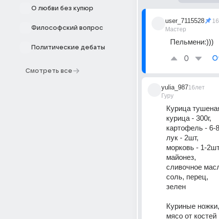
О любви без купюр
user_7115528
16
Философский вопрос
Мастер
Пельмени:)))
Политические дебаты
0
О
Смотреть все
yulia_987
16лет
Гуру
Курица тушеная
курица - 300г, 
картофель - 6-8
лук - 2шт, 
морковь - 1-2шт
майонез, 
сливочное масл
соль, перец, 
зелен 
Куриные ножки
мясо от костей