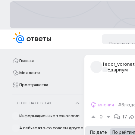
Главная
fedor_voronet
Едариум
Моя лента
Пространства
В ТОПЕ НА ОТВЕТАХ
мнения
#блюд
Информационные технологии
0
17
А сейчас что-то совсем другое
По дате
По рейтин