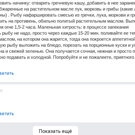
овить начинку: отварить гречневую кашу, добавить в нее заранее
бжаренные на растительном масле лук, морковь и грибы (какие л
ы) . Рыбу нафаршировать смесью из гречки, лука, моркови и гриб
ть на противень, обильно политый растительным маслом. Выпе
м огне 1,5-2 часа. Маленькая хитрость: в процессе запекания 
 рыбу не надо, просто через каждые 15-20 мин. поливайте ее тем
аслом, на котором она жарится, тогда она покроется аппетитной
вую рыбу выложить на блюдо, порезать на порционные куски и ук
а и свежей зеленью. Она получается сочная, нежная и просто п
о подавать и холодной. Попробуйте и не пожалеете, приятного 
ветить
ет
ветить
Показать ещё