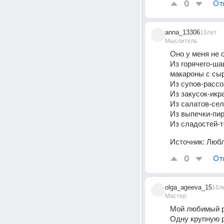
0
От
anna_13306
16лет
Мыслитель
Оно у меня не о
Из горячего-ша
макароны с сыр
Из супов-рассо
Из закусок-икр
Из салатов-сел
Из выпечки-пир
Из сладостей-т
Источник:
Любл
0
От
olga_ageeva_15
16л
Мастер
Мой любимый р
Одну крупную р