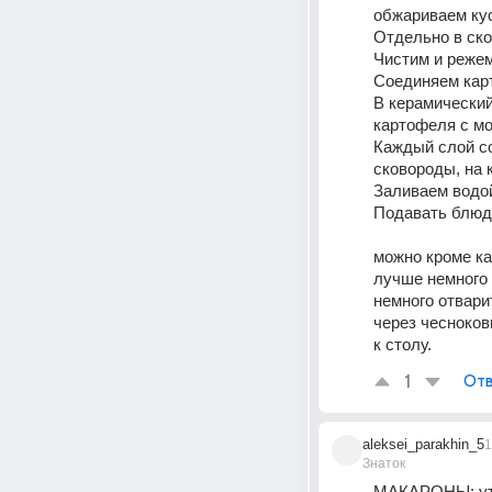
обжариваем кус
Отдельно в ско
Чистим и режем
Соединяем карт
В керамический
картофеля с мо
Каждый слой со
Заливаем водой
Подавать блюдо
можно кроме ка
лучше немного 
немного отвари
через чесноков
к столу.
1
Отв
aleksei_parakhin_5
1
Знаток
МАКАРОНЫ: утр