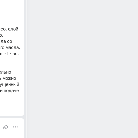
о, слой 
. 
ла со 
сковороды, на которой жарилась курица, майонезом и кладем кусочек сливочного масла. 
 ~1 час. 
льно 
 можно 
пущенный 
и подаче 