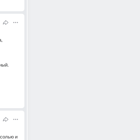
, 
ный. 
солью и 