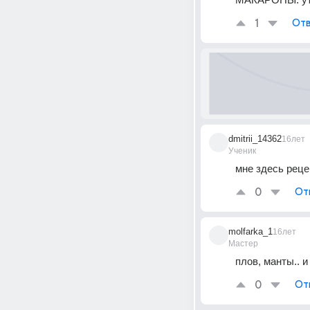
1
Отв
dmitrii_14362
16лет
Ученик
мне здесь рецеп
0
От
molfarka_1
16лет
Мастер
плов, манты.. и
0
От