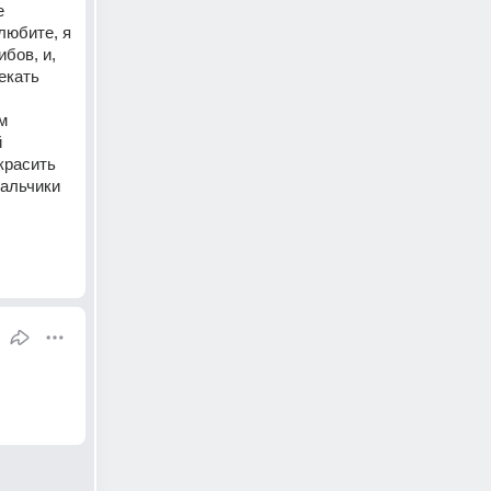
 
юбите, я 
ов, и, 
кать 
 
 
расить 
альчики 