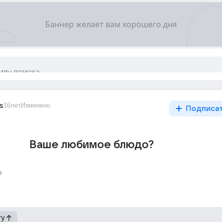
s
16лет
Изменено
Подписа
Ваше любимое блюдо?
о
гу