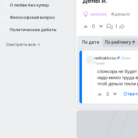
деньги.
О любви без купюр
мнения
#деньги
Философский вопрос
0
1
Политические дебаты
По дате
По рейтингу
Смотреть все
netkiakkvse
16лет
Гений
спонсора не будет
надо много труда 
чтоб деньги текли 
3
Ответ