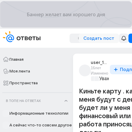
Создать пост
Главная
user_13016177
16лет
Подп
Моя лента
Изменено
Уважаемый ма
Пространства
Киньте карту . к
меня будут с де
В ТОПЕ НА ОТВЕТАХ
будет ли у меня
Информационные технологии
финансовый или
работа принося
А сейчас что-то совсем другое