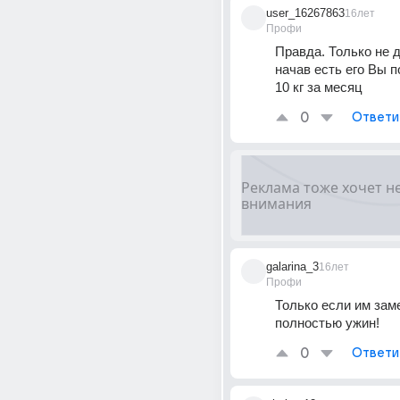
user_16267863
16лет
Профи
Правда. Только не д
начав есть его Вы п
10 кг за месяц
0
Ответи
galarina_3
16лет
Профи
Только если им заме
полностью ужин!
0
Ответи