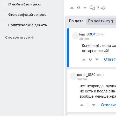
О любви без купюр
0
7
Философский вопрос
По дате
По рейтингу
Политические дебаты
feia_609
16лет
Смотреть все
Знаток
Конечно)) , если со
летаргический!
0
Ответ
ruslan_8650
16лет
Знаток
нет неправда, лучше
не есть и после сна 
вообще меньше жра
1
Ответи