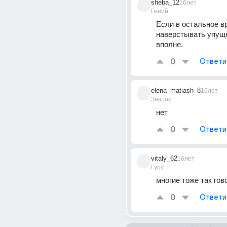
sheba_12
16лет
Гений
Если в остальное вр
наверстывать упуще
вполне.
0
Ответи
elena_matiash_8
16лет
Знаток
нет
0
Ответи
vitaly_62
16лет
Гуру
многие тоже так гов
0
Ответи