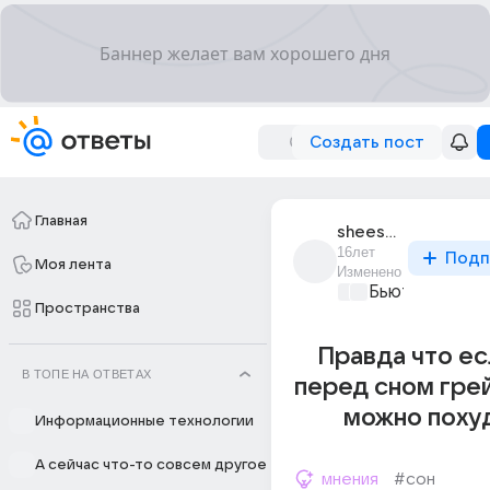
Создать пост
Главная
sheesecake
16лет
Подп
Моя лента
Изменено
Бьютилэнд
+1
Пространства
Правда что ес
В ТОПЕ НА ОТВЕТАХ
перед сном гре
можно поху
Информационные технологии
А сейчас что-то совсем другое
мнения
#сон