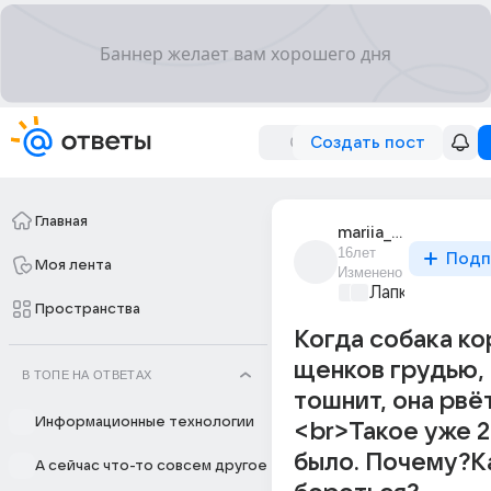
Создать пост
Главная
mariia_11251
16лет
Подп
Моя лента
Изменено
Лапки и хвост
Пространства
Когда собака к
щенков грудью,
В ТОПЕ НА ОТВЕТАХ
тошнит, она рвёт.
Информационные технологии
<br>Такое уже 2
было. Почему?Ка
А сейчас что-то совсем другое