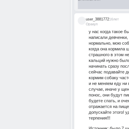
user_3881772
16лет
Оракул
у нас когда такое бы
написали девченки, 
нормально, мою соба
когда она кормила щ
страшного в этом нет
кальций нужно было
начинать сразу посл
сейчас подавайте де
кормим собаку часто
и не меняем еду ни в
случае, иначе у щен
понос, они будут пи
будете спать, и очен
отражается на пищев
допускайте этого! уд
терпения!!!
Источник:
было 7 ще