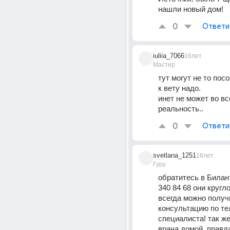
нашли новый дом!
0
Ответи
iuliia_7066
16лет
Мастер
тут могут не то посо
к вету надо. 
инет не может во вс
реальность..
0
Ответи
svetlana_1251
16лет
Гуру
обратитесь в Биланту
340 84 68 они кругл
всегда можно получи
консультацию по тел
специалиста! так же
врача домой. правда