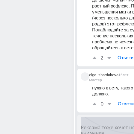
рвотный рефлекс. П
уменьшения матки в
(через несколько дн
родов) этот рефлекс
Понаблюдайте за сук
течение нескольких 
проблема не исчезне
обращайтесь к вете
2
Ответи
olga_shardakova
16лет
Мастер
нужно к вету, такого
должно.
0
Ответи