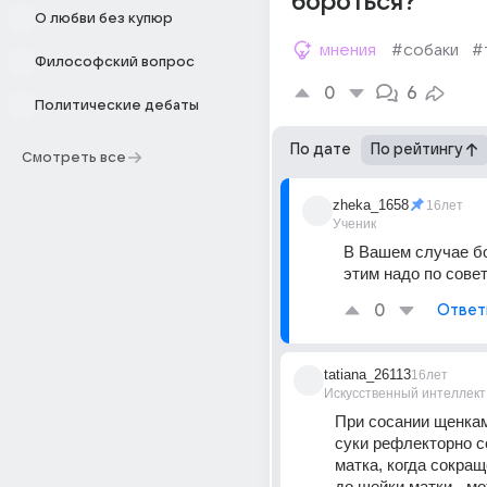
бороться?
О любви без купюр
мнения
#собаки
#
Философский вопрос
0
6
Политические дебаты
По дате
По рейтингу
Смотреть все
zheka_1658
16лет
Ученик
В Вашем случае бо
этим надо по сове
0
Ответ
tatiana_26113
16лет
Искусственный интеллект
При сосании щенкам
суки рефлекторно с
матка, когда сокращ
до шейки матки - мо