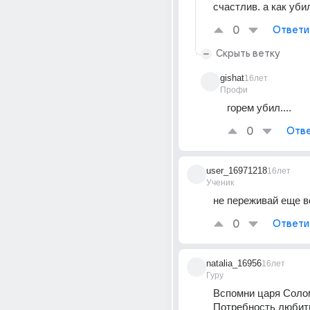
счастлив. а как уби
0
Ответи
Скрыть ветку
gishat
16лет
Профи
горем убил....
0
Отве
user_16971218
16лет
Ученик
не переживай еще в
0
Ответи
natalia_16956
16лет
Гуру
Вспомни царя Соломо
Потребность любить