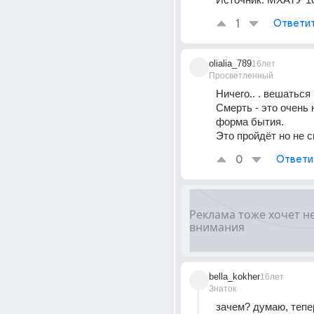
1
Ответи
olialia_789
16лет
Просветленный
Ничего.. . вешаться 
Смерть - это очень 
форма бытия. 
Это пройдёт но не ск
0
Ответи
bella_kokher
16лет
Знаток
зачем? думаю, тепер