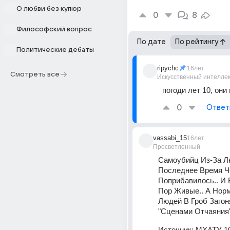
О любви без купюр
0
8
Философский вопрос
По дате
По рейтингу
Политические дебаты
ripychc
16лет
Смотреть все
Искусственный интелле
погоди лет 10, они
0
Ответ
vassabi_15
16лет
Просветленный
Самоубийц Из-За Л
Последнее Время Чт
Поприбавилось.. И 
Пор Живые.. А Нор
Людей В Гроб Загон
"Сценами Отчаяния"
Источник:
МХАТУ 10