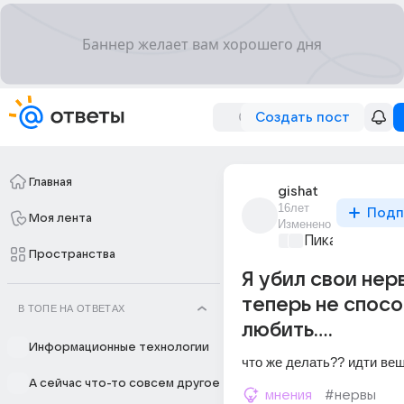
Создать пост
Главная
gishat
16лет
Подп
Моя лента
Изменено
Пикантно о л
Пространства
Я убил свои нер
теперь не спос
В ТОПЕ НА ОТВЕТАХ
любить....
Информационные технологии
что же делать?? идти ве
А сейчас что-то совсем другое
мнения
#нервы