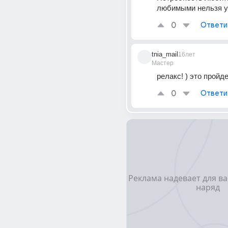
любимыми нельзя у
0
Ответи
tnia_mail
16лет
Мастер
релакс! ) это пройде
0
Ответи