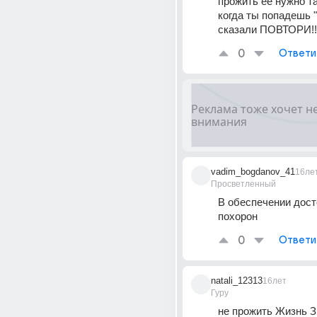
прожить её нужно та
когда ты попадешь "
сказали ПОВТОРИ!!
0
Ответи
vadim_bogdanov_41
16ле
Просветленный
В обеспечении дост
похорон
0
Ответи
natali_12313
16лет
Гуру
не прожить Жизнь З