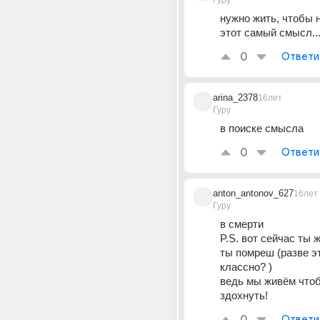
Гуру
нужно жить, чтобы н
этот самый смысл..
0
Ответи
arina_2378
16лет
Гуру
в поиске смысла
0
Ответи
anton_antonov_627
16лет
Гуру
в смерти 
P.S. вот сейчас ты 
ты помреш (разве эт
классно? ) 
ведь мы живём чтоб
здохнуть!
Ответи