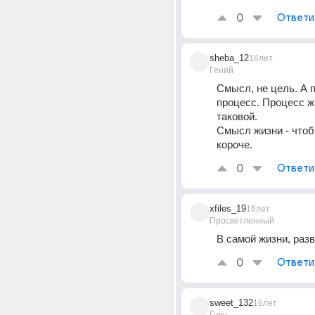
0
Ответи
sheba_12
16лет
Гений
Смысл, не цель. А п
процесс. Процесс жи
таковой. 
Смысл жизни - чтобы
короче.
0
Ответи
xfiles_19
16лет
Просветленный
В самой жизни, раз
0
Ответи
sweet_132
16лет