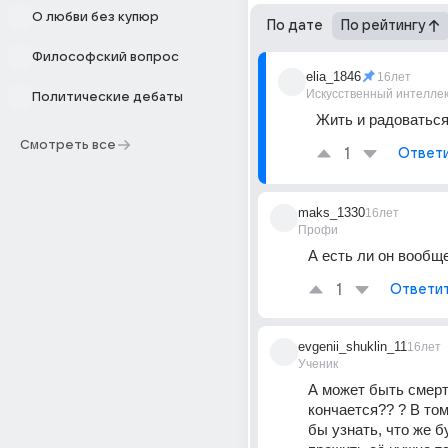
О любви без купюр
По дате
По рейтингу
Философский вопрос
elia_1846
16лет
Искусственный интелле
Политические дебаты
Жить и радоваться
Смотреть все
1
Ответ
maks_1330
16лет
Профи
А есть ли он вообщ
1
Ответи
evgenii_shuklin_11
16лет
Ученик
А может быть смерт
кончается?? ? В том
бы узнать, что же б