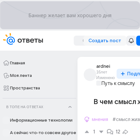
Создать пост
Главная
ardnei
16лет
Подп
Моя лента
Изменено
Путь к смыслу
Пространства
В чем смысл 
В ТОПЕ НА ОТВЕТАХ
мнения
#смысл жиз
Информационные технологии
1
12
А сейчас что-то совсем другое