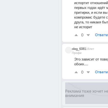
испортит отношений.
первых годах идёт м
притирки, и если вы
компромис будете с
друга, то никакя быт
не испорит
0
Ответи
oleg_6081
16лет
Профи
Это зависит от пове
обоих....
0
Ответи