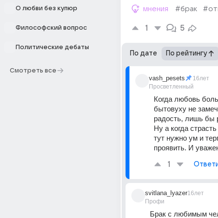
О любви без купюр
мнения
#брак
#от
1
5
Философский вопрос
Политические дебаты
По дате
По рейтингу
Смотреть все
vash_pesets
16лет
Просветленный
Когда любовь боль
бытовуху не замеча
радость, лишь бы 
Ну а когда страсть
тут нужно ум и тер
проявить. И уваже
1
Ответ
svitlana_lyazer
16лет
Профи
Брак с любимым чел