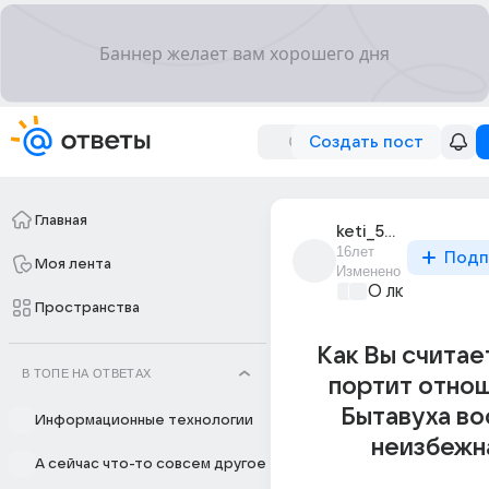
Создать пост
Главная
keti_542
16лет
Подп
Моя лента
Изменено
О любви без 
Пространства
Как Вы считае
В ТОПЕ НА ОТВЕТАХ
портит отно
Бытавуха в
Информационные технологии
неизбежн
А сейчас что-то совсем другое