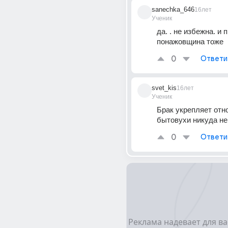
sanechka_646
16лет
Ученик
да. . не избежна. и п
понажовщина тоже
0
Ответи
svet_kis
16лет
Ученик
Брак укрепляет отно
бытовухи никуда не
0
Ответи