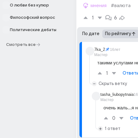
О любви без купюр
мнения
#валюта
1
6
Философский вопрос
Политические дебаты
По дате
По рейтингу
Смотреть все
7ka_2
16лет
Мастер
такими услугами не
1
Ответ
Скрыть ветку
tasha_liubopytnaia
16
Мастер
очень жаль...я 
0
Отв
1 ответ