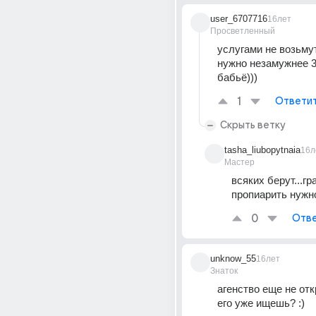
user_6707716
16лет
Просветленный
услугами не возьмут
нужно незамужнее 3
бабьё)))
1
Ответи
Скрыть ветку
tasha_liubopytnaia
16л
Мастер
всяких берут...гр
пропиарить нужн
0
Отве
unknow_55
16лет
Знаток
агенство еще не отк
его уже ищешь? :)