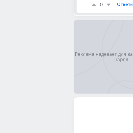
0
Ответи