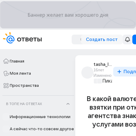
Создать пост
Главная
tasha_liubopytnaia
16лет
Подп
Моя лента
Изменено
Пикантно о л
Пространства
В какой валют
В ТОПЕ НА ОТВЕТАХ
взятки при о
агентства зна
Информационные технологии
услугами во
А сейчас что-то совсем другое