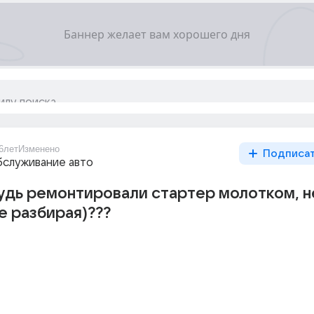
6лет
Изменено
Подписа
бслуживание авто
удь ремонтировали стартер молотком, н
е разбирая)???