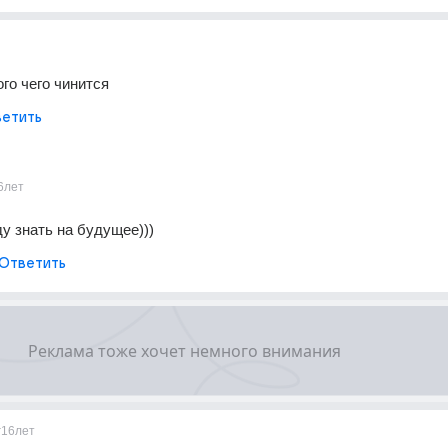
ого чего чинится
етить
6лет
у знать на будущее)))
Ответить
v
16лет