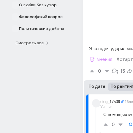
О любви без купюр
Философский вопрос
Политические дебаты
Смотреть все
Я сегодня ударил мо
мнения
#стар
0
15
По дате
По рейтин
oleg_17506
16ле
Ученик
С помощью мол
0
О