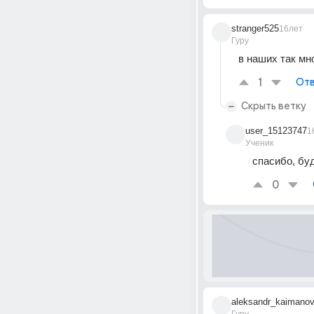
stranger525
16лет
Гуру
в наших так мн
1
Отв
Скрыть ветку
user_15123747
1
Ученик
спасибо, буд
0
aleksandr_kaimano