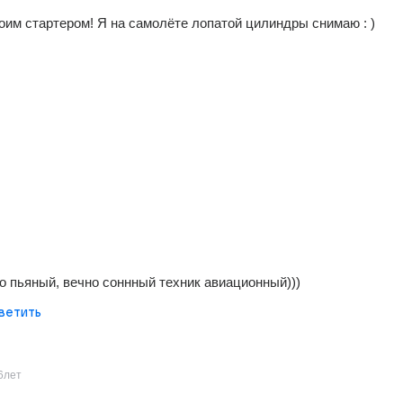
воим стартером! Я на самолёте лопатой цилиндры снимаю : )
о пьяный, вечно соннный техник авиационный)))
ветить
6лет