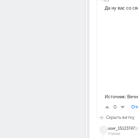
Гуру
Да ну вас со с
Источник:
Вечн
0
От
Скрыть ветку
user_15123747
1
Ученик