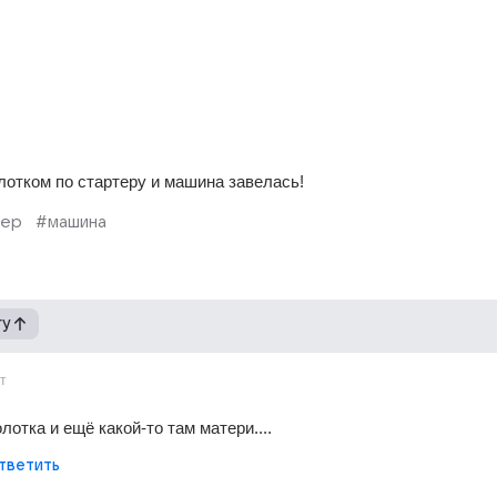
лотком по стартеру и машина завелась!
тер
#машина
гу
т
отка и ещё какой-то там матери....
тветить