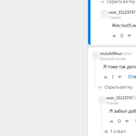
Скрыть ветку
user_15123747
Ученик
Жестко!!!,но
0
murzik99rus
16лет
Высший разум
Я тоже так дел
1
Отв
Скрыть ветку
user_15123747
1
Ученик
Я забыл доб
0
1 ответ