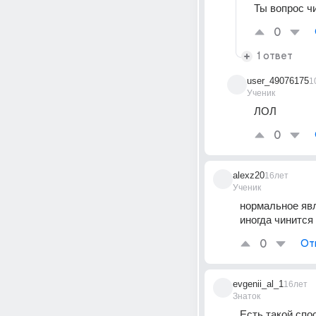
Ты вопрос ч
0
1 ответ
user_49076175
1
Ученик
ЛОЛ
0
alexz20
16лет
Ученик
нормальное явл
иногда чинится
0
От
evgenii_al_1
16лет
Знаток
Есть такой спо