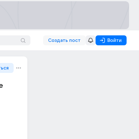
Создать пост
Войти
ться
е