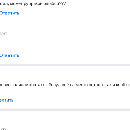
итал, может рубрикой ошибся???
Ответить
0лет
Ответить
ение залипли контакты ёпнул всё на место встало. так и корбюр
ветить
соб.