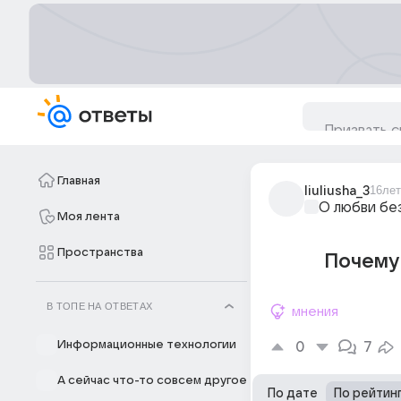
Главная
liuliusha_3
16лет
О любви бе
Моя лента
Пространства
Почему
В ТОПЕ НА ОТВЕТАХ
мнения
Информационные технологии
0
7
А сейчас что-то совсем другое
По дате
По рейтин