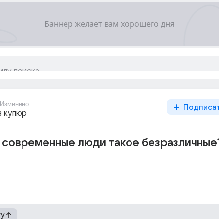
Изменено
Подписа
з купюр
 современные люди такое безразличные
гу