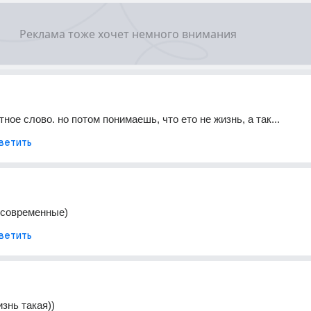
тное слово. но потом понимаешь, что ето не жизнь, а так...
ветить
 современные)
ветить
знь такая))