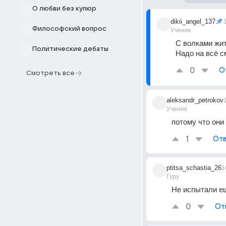
О любви без купюр
dikii_angel_137
Философский вопрос
Ученик
С волками жить
Политические дебаты
Надо на всё см
0
О
Смотреть все
aleksandr_petrokov
Ученик
потому что они
1
Отв
ptitsa_schastia_26
1
Гуру
Не испытали ещ
0
От