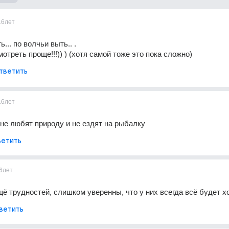
16лет
... по волчьи выть.. . 
отреть проще!!!)) ) (хотя самой тоже это пока сложно)
тветить
16лет
 не любят природу и не ездят на рыбалку
етить
6лет
ё трудностей, слишком уверенны, что у них всегда всё будет 
ветить