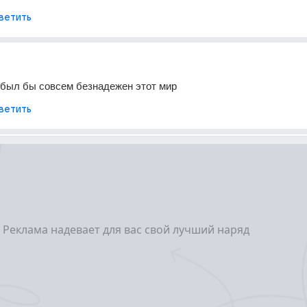
ветить
че был бы совсем безнадежен этот мир
ветить