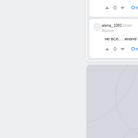
0
От
alena_1081
16лет
Знаток
не все.. . ина
0
От