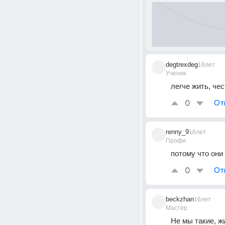
degtrexdeg
16лет
Ученик
легче жить, чес
0
От
renny_9
16лет
Профи
потому что они
0
От
beckzhan
16лет
Мастер
Не мы такие, жи