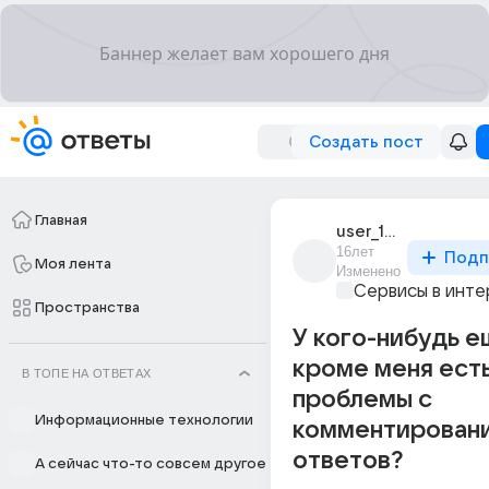
Создать пост
Главная
user_16065614
16лет
Подп
Моя лента
Изменено
Сервисы в инт
Пространства
У кого-нибудь е
кроме меня ест
В ТОПЕ НА ОТВЕТАХ
проблемы с
Информационные технологии
комментирован
ответов?
А сейчас что-то совсем другое