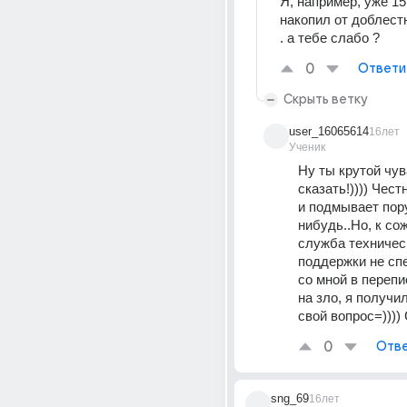
Я, например, уже 15
накопил от доблестн
. а тебе слабо ?
0
Ответи
Скрыть ветку
user_16065614
16лет
Ученик
Ну ты крутой чува
сказать!)))) Честн
и подмывает пору
нибудь..Но, к со
служба техническ
поддержки не спе
со мной в переписк
на зло, я получил
свой вопрос=))))
0
Отве
sng_69
16лет