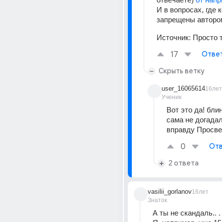
И в вопросах, где 
запрещены авторо
Источник:
Просто 
17
Отве
Скрыть ветку
user_16065614
16лет
Ученик
Вот это да! блин
сама не догадала
вправду Просве
0
Отв
2 ответа
vasilii_gorlanov
16лет
Знаток
А ты не скандаль.. .