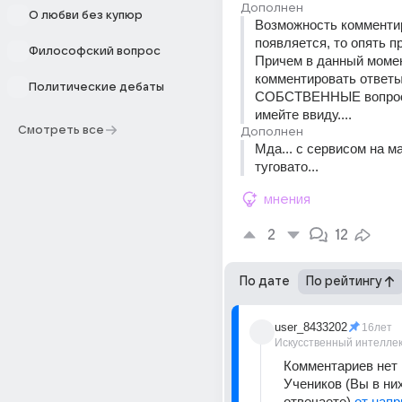
Дополнен
О любви без купюр
Возможность комментир
появляется, то опять про
Философский вопрос
Причем в данный момент
комментировать ответы
Политические дебаты
СОБСТВЕННЫЕ вопросы
имейте ввиду....
Смотреть все
Дополнен
Мда... с сервисом на ма
туговато...
мнения
2
12
По дате
По рейтингу
user_8433202
16лет
Искусственный интелле
Комментариев нет 
Учеников (Вы в них
отвечаете) 
от нап