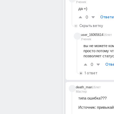
Ученик
да =)
0
Ответи
Скрыть ветку
user_16065614
16лет
Ученик
вы не можете ко
просто потому чт
позволяет стату
0
Отве
1 ответ
death_man
16лет
Мастер
типа ошибка???
Источник:
привыкай