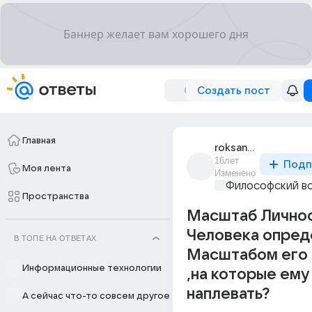
Создать пост
Главная
roksana_khabaridze
16лет
Подп
Моя лента
Изменено
Философский в
Пространства
Масштаб Лично
Человека опред
В ТОПЕ НА ОТВЕТАХ
Масштабом его
Информационные технологии
,на которые ему
наплевать?
А сейчас что-то совсем другое