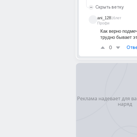
Скрыть ветку
ani_128
16лет
Профи
Как верно подмече
трудно бывает эт
0
Отве