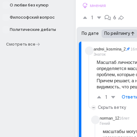
О любви без купюр
мнения
1
6
Философский вопрос
Политические дебаты
По дате
По рейтингу
Смотреть все
andrei_kosmina_2
16л
Знаток
Масштаб личности 
определяется масш
проблем, которые о
Причем решает, а н
видимость, что ре
1
Ответ
Скрыть ветку
norman_12
16лет
Гений
масштабы могут