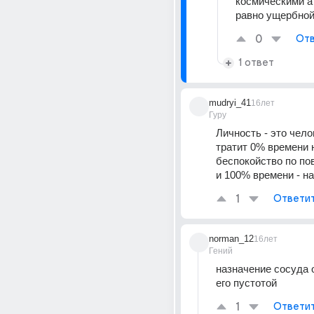
космическими а 
равно ущербно
0
Отв
1 ответ
mudryi_41
16лет
Гуру
Личность - это чело
тратит 0% времени н
беспокойство по по
и 100% времени - на
1
Ответи
norman_12
16лет
Гений
назначение сосуда 
его пустотой
1
Ответи