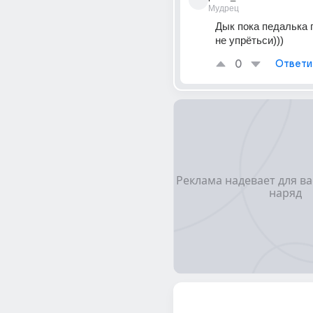
Мудрец
Дык пока педалька г
не упрётьси)))
0
Ответи