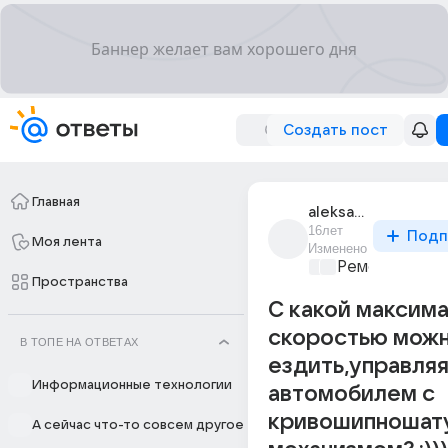
Создать пост
Главная
aleksandr_2371
16лет
Подп
Моя лента
Изменено
Ремонт и обс
Пространства
С какой максим
скоростью мож
В ТОПЕ НА ОТВЕТАХ
ездить,управля
Информационные технологии
автомобилем с
кривошипношат
А сейчас что-то совсем другое