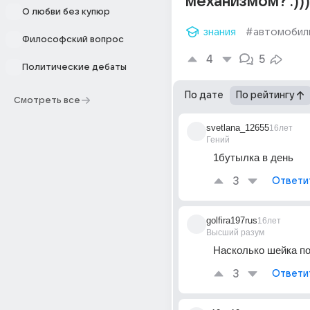
механизмом? :)))
О любви без купюр
знания
#автомобил
Философский вопрос
4
5
Политические дебаты
По дате
По рейтингу
Смотреть все
svetlana_12655
16лет
Гений
1бутылка в день
3
Ответи
golfira197rus
16лет
Высший разум
Насколько шейка по
3
Ответи