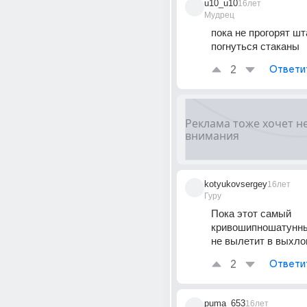
u10_u10
16лет
Мудрец
пока не прогорят шт
погнуться стаканы
2
Ответи
kotyukovsergey
16лет
Гуру
Пока этот самый 
кривошипношатунны
не вылетит в выхло
2
Ответи
puma_653
16лет