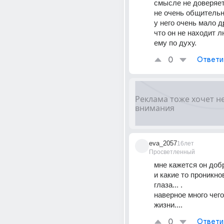
смысле не доверяет
не очень общительн
у него очень мало д
что он не находит л
ему по духу.
0
Ответи
eva_2057
16лет
Просветленный
мне кажется он добр
и какие то проникно
глаза... .
наверное много чего
жизни....
0
Ответи