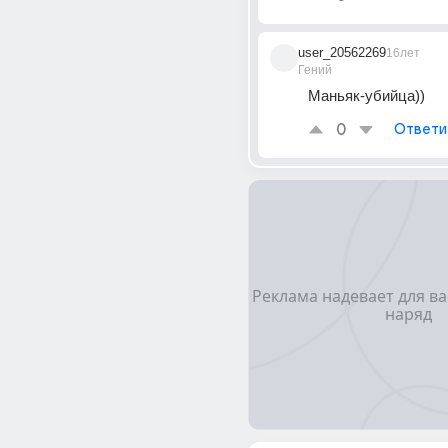
user_20562269
16лет
Гений
Маньяк-убийца))
0
Ответи