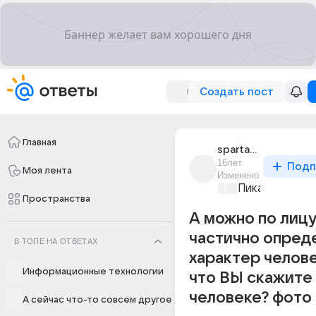
Создать пост
Главная
spartanec_a
16лет
Подп
Моя лента
Изменено
Пикантно о л
Пространства
А можно по лицу
частично опред
В ТОПЕ НА ОТВЕТАХ
характер челов
Информационные технологии
что ВЫ скажите
человеке? фото
А сейчас что-то совсем другое