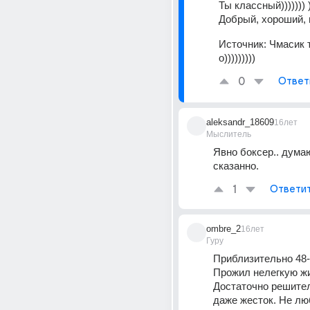
Ты классный))))))) )
Добрый, хороший, 
Источник:
Чмасик 
о)))))))))
0
Ответ
aleksandr_18609
16лет
Мыслитель
Явно боксер.. думаю
сказанно.
1
Ответи
ombre_2
16лет
Гуру
Приблизительно 48-5
Прожил нелегкую жи
Достаточно решител
даже жесток. Не лю