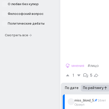
О любви без купюр
Философский вопрос
Политические дебаты
Смотреть все
мнения
#лицо
1
5
По дате
По рейтингу
miss_blond_5
16лет
Оракул