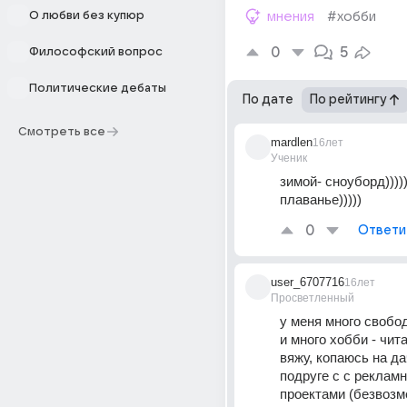
О любви без купюр
мнения
#хобби
0
5
Философский вопрос
Политические дебаты
По дате
По рейтингу
Смотреть все
mardlen
16лет
Ученик
зимой- сноуборд))))).
плаванье)))))
0
Ответи
user_6707716
16лет
Просветленный
у меня много свобод
и много хобби - чит
вяжу, копаюсь на да
подруге с с рекламн
проектами (безвозме