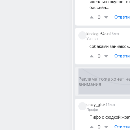
идеально вкусно гот
бассейн....
0
Ответи
kinolog_64rus
16лет
Ученик
собаками заниаюсь.. 
0
Ответи
crazy_gliuk
16лет
Профи
Пифо с фодкой жрат!
0
Ответи