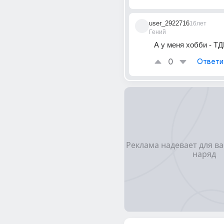
user_2922716
16лет
Гений
А у меня хобби - ТД
0
Ответи