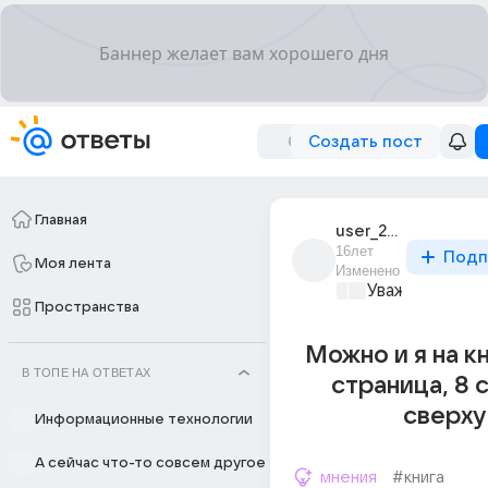
Создать пост
Главная
user_22678420
16лет
Подп
Моя лента
Изменено
Уважаемый ма
Пространства
Можно и я на кн
В ТОПЕ НА ОТВЕТАХ
страница, 8 
сверху
Информационные технологии
А сейчас что-то совсем другое
мнения
#книга