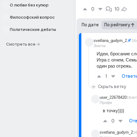
О любви без купюр
0
10
Философский вопрос
По дате
По рейтингу
Политические дебаты
svetlana_gudym_2
16
Смотреть все
Знаток
Идеи, бросание сло
Игра с огнем, Семь
один раз отрежь.
1
Ответ
Скрыть ветку
user_22678420
16лет
Профи
в точку))))
0
Отв
svetlana_gudym_2
1