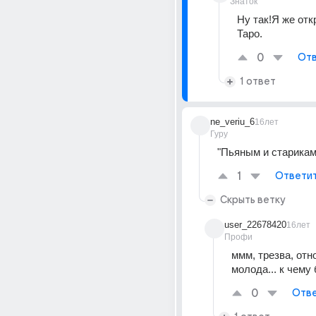
Знаток
Ну так!Я же отк
Таро.
0
Отв
1 ответ
ne_veriu_6
16лет
Гуру
"Пьяным и старикам
1
Ответи
Скрыть ветку
user_22678420
16лет
Профи
ммм, трезва, отн
молода... к чему 
0
Отве